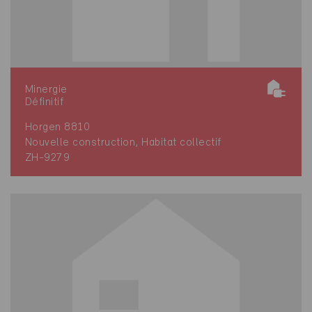
Minergie
Définitif
Horgen 8810
Nouvelle construction, Habitat collectif
ZH-9279