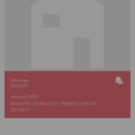
Minergie
Définitif
Horgen 8810
Nouvelle construction, Habitat collectif
ZH-9277