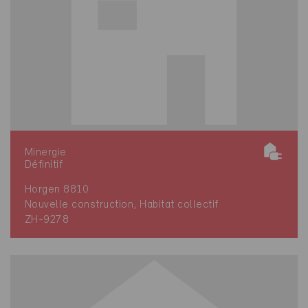
Minergie
Définitif
Horgen 8810
Nouvelle construction, Habitat collectif
ZH-9278