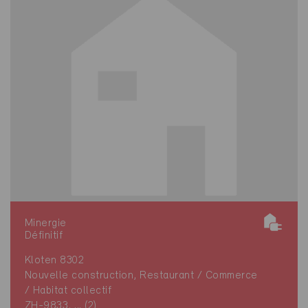
Minergie
Définitif
Kloten 8302
Nouvelle construction, Restaurant / Commerce
/ Habitat collectif
ZH-9833, ... (2)