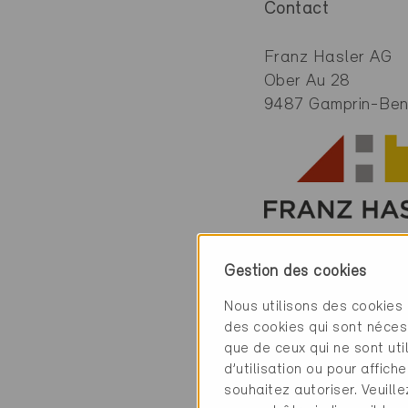
Contact
Franz Hasler AG
Ober Au 28
9487 Gamprin-Ben
Gestion des cookies
Catégorie
Nous utilisons des cookies 
des cookies qui sont néces
que de ceux qui ne sont ut
Exécution
d’utilisation ou pour affi
Enveloppe du bâtim
souhaitez autoriser. Veuill