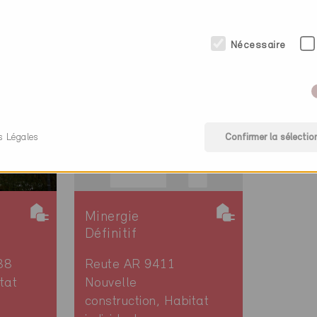
Nécessaire
gie (2 Certificats)
s Légales
Confirmer la sélectio
Minergie
Définitif
88
Reute AR 9411
tat
Nouvelle
construction, Habitat