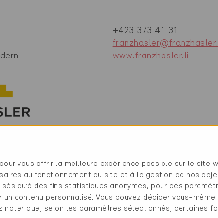
+423 373 41 31
franzhasler@franzhasler.
dern
www.franzhasler.li
pour vous offrir la meilleure expérience possible sur le site 
saires au fonctionnement du site et à la gestion de nos obje
ilisés qu’à des fins statistiques anonymes, pour des paramè
cher un contenu personnalisé. Vous pouvez décider vous-même
ent, façades, toiture
ez noter que, selon les paramètres sélectionnés, certaines fo