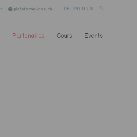
t
plateforme-label.ch
DE
|
FR
|
IT
|
Partenaires
Cours
Events