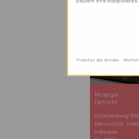
peuvent être indisponibles.
2 Bâtiments Miner
Protection des données
Mention
Minergie
Définitif
Schellenberg 94
Rénovation, Habi
individuel