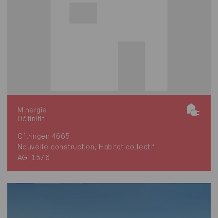
Minergie
Définitif
Oftringen 4665
Nouvelle construction, Habitat collectif
AG-1576