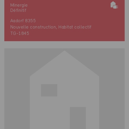
Minergie
Définitif
Aadorf 8355
Nouvelle construction, Habitat collectif
TG-1845