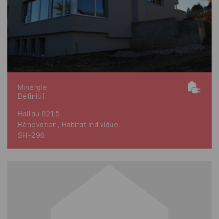
Minergie
Définitif
Hallau 8215
Rénovation, Habitat individuel
SH-296