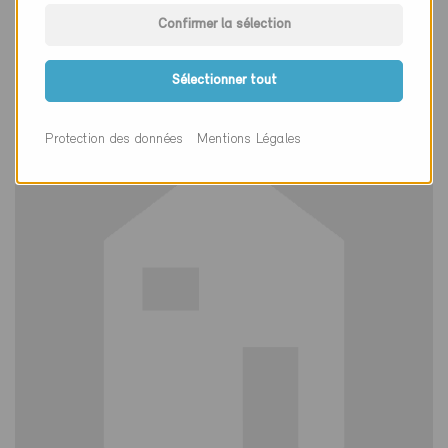
Définitif
Confirmer la sélection
Andelfingen 8450
Nouvelle construction, Habitat collectif
Sélectionner tout
ZH-9852, ... (2)
Protection des données
Mentions Légales