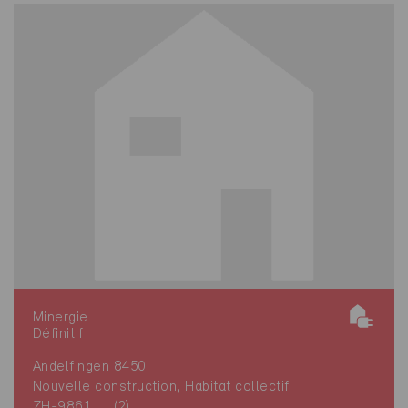
Minergie
Définitif
Andelfingen 8450
Nouvelle construction, Habitat collectif
ZH-9861, ... (2)