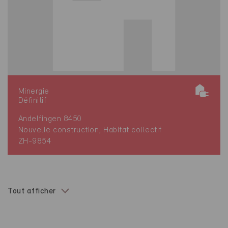
Minergie
Définitif
Andelfingen 8450
Nouvelle construction, Habitat collectif
ZH-9854
Tout afficher