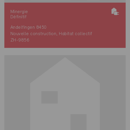
Minergie
Définitif
Andelfingen 8450
Nouvelle construction, Habitat collectif
ZH-9856