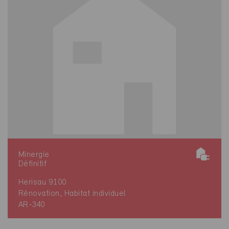
Minergie
Définitif
Herisau 9100
Rénovation, Habitat individuel
AR-340