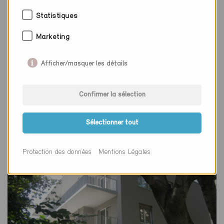
Statistiques
Marketing
Afficher/masquer les détails
Minergie
Définitif
Confirmer la sélection
Genève 1209
Nouvelle construction, Habitat collectif
GE-502
Sélectionner tout
Protection des données
Mentions Légales