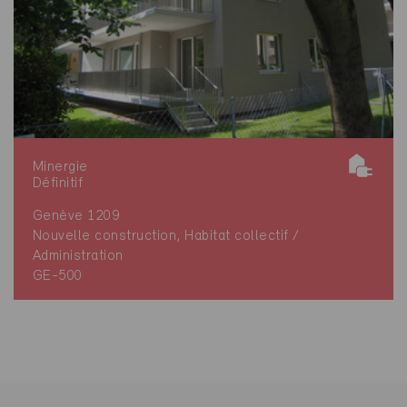
Minergie
Définitif
Genève 1209
Nouvelle construction, Habitat collectif /
Administration
GE-500