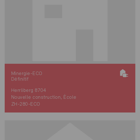
Minergie-ECO
Définitif
Herrliberg 8704
Nouvelle construction, École
ZH-280-ECO