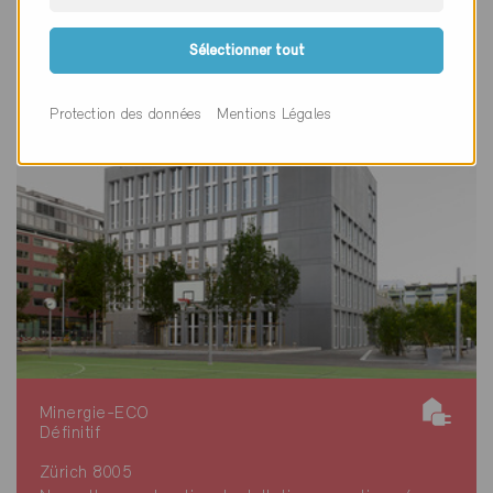
Sélectionner tout
Protection des données
Mentions Légales
Minergie-ECO
Définitif
Zürich 8005