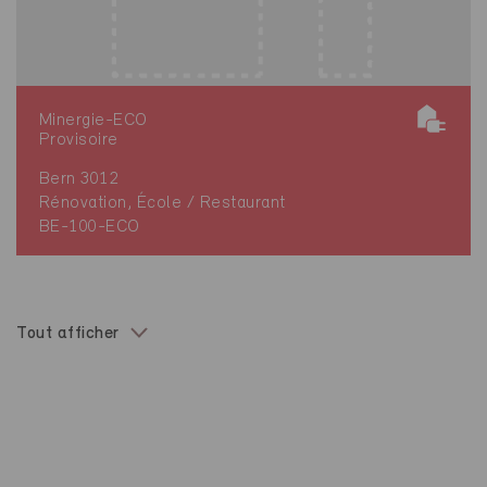
Minergie-ECO
Provisoire
Bern 3012
Rénovation, École / Restaurant
BE-100-ECO
Tout afficher