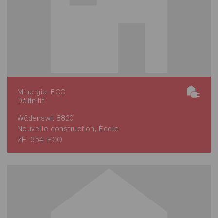
Minergie-ECO
Définitif
Wädenswil 8820
Nouvelle construction, École
ZH-354-ECO