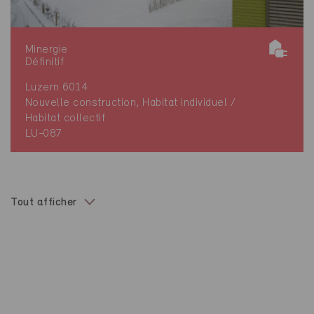
Minergie
Définitif
Luzern 6014
Nouvelle construction, Habitat individuel /
Habitat collectif
LU-087
Tout afficher