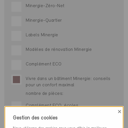
Minergie-Zéro-Net
Minergie-Quartier
Labels Minergie
Modèles de rénovation Minergie
Complément ECO
Vivre dans un bâtiment Minergie: conseils
pour un confort maximal
nombre de pièces:
Complément ECO, écoles
×
Gestion des cookies