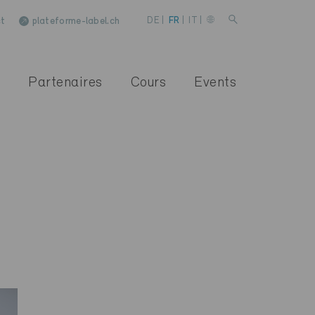
t
plateforme-label.ch
DE
|
FR
|
IT
|
Partenaires
Cours
Events