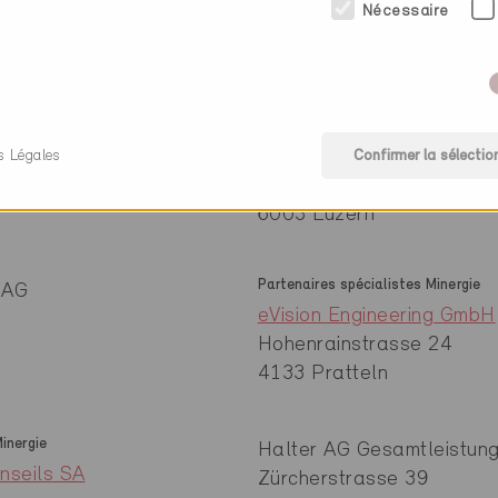
Nécessaire
inergie
Membre
 AG
RSP Bauphysik AG
s Légales
Confirmer la sélectio
Bleicherstrasse 11
6003 Luzern
Partenaires spécialistes Minergie
 AG
eVision Engineering GmbH
Hohenrainstrasse 24
4133 Pratteln
inergie
Halter AG Gesamtleistun
nseils SA
Zürcherstrasse 39