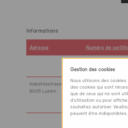
Informations
Adresse
Numéro de certifi
LU-2569
Gestion des cookies
Nous utilisons des cookies 
Industriestrasse 24
LU-2568
des cookies qui sont néces
6005 Luzern
que de ceux qui ne sont ut
d’utilisation ou pour affi
souhaitez autoriser. Veuill
peuvent être indisponibles.