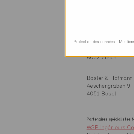
Acteurs
Partenaires spécialistes M
Basler & Hofmann
Protection des données
Mention
Forchstrasse 395
8032 Zürich
Basler & Hofmann
Aeschengraben 9
4051 Basel
Partenaires spécialistes M
WSP Ingénieurs Co