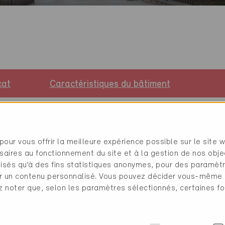
cat
Caractéristiques du bâtiment
pour vous offrir la meilleure expérience possible sur le site 
Administration, Nouvelle construction, 13'089 
saires au fonctionnement du site et à la gestion de nos obje
2
Industrie, Nouvelle construction, 0 m
ilisés qu’à des fins statistiques anonymes, pour des paramè
2
Restaurant, Nouvelle construction, 744 m
cher un contenu personnalisé. Vous pouvez décider vous-même
2
Administration, Nouvelle construction, 70 m
ez noter que, selon les paramètres sélectionnés, certaines fo