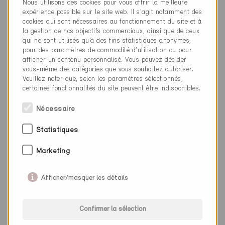
Nous utilisons des cookies pour vous offrir la meilleure
Pompe de chaleur
expérience possible sur le site web. Il s'agit notamment des
Isolation
cookies qui sont nécessaires au fonctionnement du site et à
la gestion de nos objectifs commerciaux, ainsi que de ceux
Épaisseur d'isolation selon Minergie
qui ne sont utilisés qu’à des fins statistiques anonymes,
Certificat
pour des paramètres de commodité d’utilisation ou pour
TI-536
afficher un contenu personnalisé. Vous pouvez décider
vous-même des catégories que vous souhaitez autoriser.
Veuillez noter que, selon les paramètres sélectionnés,
certaines fonctionnalités du site peuvent être indisponibles.
Comparaison avant et après rénovation
Nécessaire
Statistiques
Avant rénovation
CECB (Efficacité
énergétique
Marketing
globale /
enveloppe du
Afficher/masquer les détails
bâtiment)
G/G
Confirmer la sélection
Après rénovation
CECB (Efficacité
énergétique