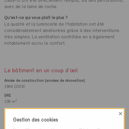
Ceux-ci ont été directement remplis, via des perforations,
avec de la laine de roche.
Qu'est-ce qui vous plaît le plus ?
La qualité et la luminosité de l’habitation ont été
considérablement améliorées grâce à des interventions
très simples. La ventilation contrôlée en a également
notablement accru le confort.
Le bâtiment en un coup d'œil
Année de construction (années de rénovation)
1964 (2019)
SRE
2
109 m
Production propre d'électricité
×
aucune
Gestion des cookies
Chauffage