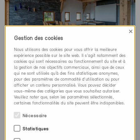
×
Gestion des cookies
Famille Reynald Parmelin • Artisan vigneron En Marcins 4, 1196 Gland |
Nous utilisons des cookies pour vous offrir la meilleure
Begnins (VD) +41 (0)22 366 08 46
expérience possible sur le site web. Il s'agit notamment des
cookies qui sont nécessaires au fonctionnement du site et à
la gestion de nos objectifs commerciaux, ainsi que de ceux
Programme
qui ne sont utilisés qu’à des fins statistiques anonymes,
pour des paramètres de commodité d’utilisation ou pour
afficher un contenu personnalisé. Vous pouvez décider
15 h
- Accueil par les collaborateurs de l'agence
vous-même des catégories que vous souhaitez autoriser.
Veuillez noter que, selon les paramètres sélectionnés,
romande
certaines fonctionnalités du site peuvent être indisponibles.
15 h 10
- Ouverture de la conférence
Nécessaire
15 h 15
- Minergie 2025-2030
Statistiques
15 h 40
- Pour nos Membres et Partenaires