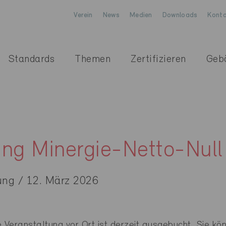
Verein
News
Medien
Downloads
Konta
Standards
Themen
Zertifizieren
Geb
ung Minergie-Netto-Null
ung / 12. März 2026
ranstaltung vor Ort ist derzeit ausgebucht. Sie kön