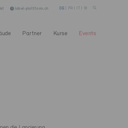
kt
label-plattform.ch
DE
|
FR
|
IT
|
äude
Partner
Kurse
Events
nen die Lancierung