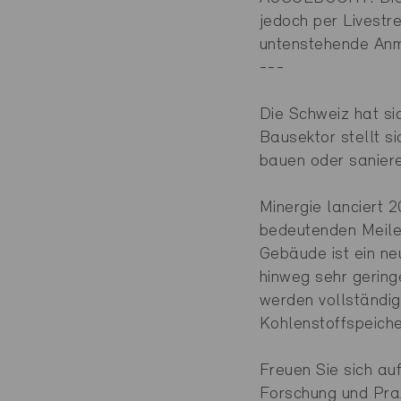
jedoch per Livestr
untenstehende Anm
---
Die Schweiz hat si
Bausektor stellt s
bauen oder saniere
Minergie lanciert 
bedeutenden Meile
Gebäude ist ein n
hinweg sehr gering
werden vollständig
Kohlenstoffspeiche
Freuen Sie sich auf
Forschung und Prax