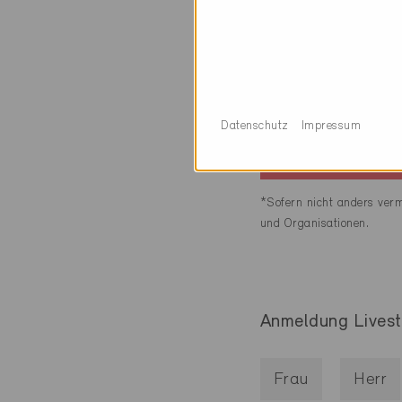
Kosten*:
Infos:
Datenschutz
Impressum
*Sofern nicht anders verm
und Organisationen.
Anmeldung Lives
Frau
Herr