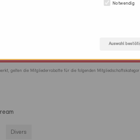
Notwendig
Gotthardstrasse 5
8002 Zürich
kostenlos
Zum Programm
Auswahl bestäti
erkt, gelten die Mitgliederrabatte für die folgenden Mitgliedschaftskatego
tream
Divers