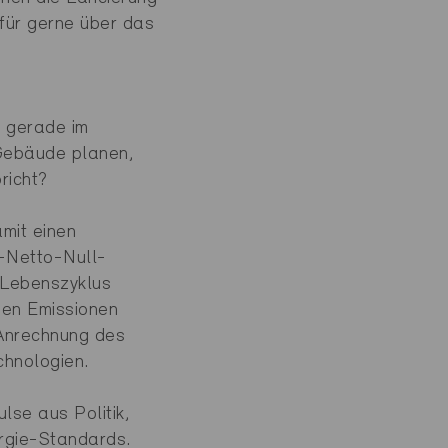
afür gerne über das
h gerade im
 Gebäude planen,
richt?
mit einen
-Netto-Null-
 Lebenszyklus
den Emissionen
 Anrechnung des
chnologien.
lse aus Politik,
ergie-Standards.