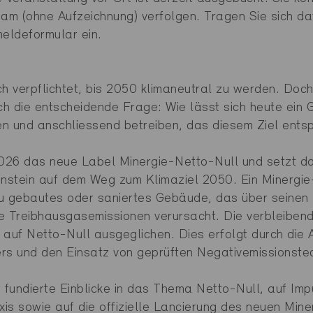
eam (ohne Aufzeichnung) verfolgen. Tragen Sie sich d
eldeformular ein.
ch verpflichtet, bis 2050 klimaneutral zu werden. Doc
ich die entscheidende Frage: Wie lässt sich heute ein
n und anschliessend betreiben, das diesem Ziel entsp
2026 das neue Label Minergie-Netto-Null und setzt da
nstein auf dem Weg zum Klimaziel 2050. Ein Minergie
eu gebautes oder saniertes Gebäude, das über seinen
e Treibhausgasemissionen verursacht. Die verbleiben
 auf Netto-Null ausgeglichen. Dies erfolgt durch die
rs und den Einsatz von geprüften Negativemissionste
 fundierte Einblicke in das Thema Netto-Null, auf Impu
is sowie auf die offizielle Lancierung des neuen Min