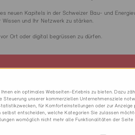
nes neuen Kapitels in der Schweizer Bau- und Energie
hr Wissen und Ihr Netzwerk zu stärken.
 vor Ort oder digital begrüssen zu dürfen.
12. März 2026
Ihnen ein optimales Webseiten-Erlebnis zu bieten. Dazu zähl
die Steuerung unserer kommerziellen Unternehmensziele notw
14:00 - 17:15
tatistikzwecken, für Komforteinstellungen oder zur Anzeige p
 selbst entscheiden, welche Kategorien Sie zulassen möchte
Zürich/Online
llungen womöglich nicht mehr alle Funktionalitäten der Seite
Kongresshaus Zürich
Vortragssaal 2