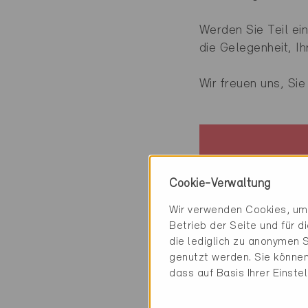
Werden Sie Teil ei
die Gelegenheit, I
Wir freuen uns, Sie
Details
Cookie-Verwaltung
Wann:
Wir verwenden Cookies, um 
Betrieb der Seite und für 
Zeit:
die lediglich zu anonymen S
genutzt werden. Sie können
Ort:
dass auf Basis Ihrer Einste