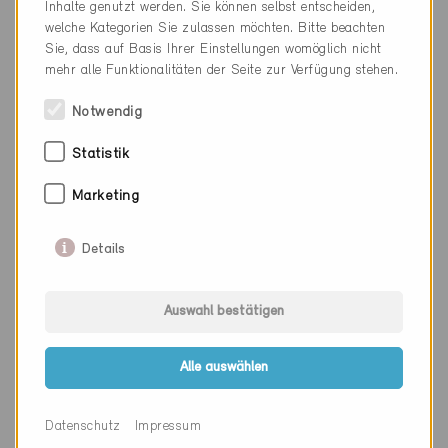
Inhalte genutzt werden. Sie können selbst entscheiden,
Mit ECO-Zusatz
1'042
welche Kategorien Sie zulassen möchten. Bitte beachten
Sie, dass auf Basis Ihrer Einstellungen womöglich nicht
Total
51'141
mehr alle Funktionalitäten der Seite zur Verfügung stehen.
Standard
Minergie-P
Notwendig
Ohne ECO-Zusatz
7'552
Statistik
Mit ECO-Zusatz
1'371
Marketing
Total
8'923
Standard
Minergie-A
Details
Ohne ECO-Zusatz
1'408
Auswahl bestätigen
Mit ECO-Zusatz
379
Total
1'787
Alle auswählen
Standard
Total
Datenschutz
Impressum
Ohne ECO-Zusatz
59'059