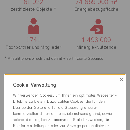
2
61 922
74 659 000
m
zertifizierte Objekte *
Energiebezugsfläche
1741
1 493 000
Fachpartner und Mitglieder
Minergie-Nutzende
* Anzahl provisorisch und definitiv zertifizierte Gebäude
×
Cookie-Verwaltung
Anzahl* der nach einem Minergie-
Wir verwenden Cookies, um Ihnen ein optimales Webseiten-
Baustandard zertifizierten Gebäude:
Erlebnis zu bieten. Dazu zählen Cookies, die für den
Betrieb der Seite und für die Steuerung unserer
Standard
Minergie
kommerziellen Unternehmensziele notwendig sind, sowie
solche, die lediglich zu anonymen Statistikzwecken, für
Ohne ECO-Zusatz
50'099
Komforteinstellungen oder zur Anzeige personalisierter