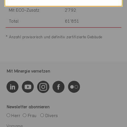
Mit ECO-Zusatz
2'792
Total
61'851
* Anzahl provisorisch und definitiv zertifizierte Gebäude
Mit Minergie vernetzen
Newsletter abonnieren
Herr
Frau
Divers