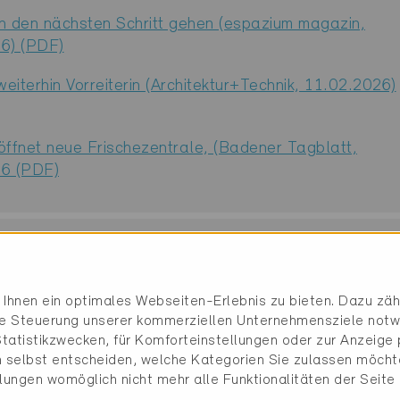
n den nächsten Schritt gehen (espazium magazin,
6) (PDF)
weiterhin Vorreiterin (Architektur+Technik, 11.02.2026)
öffnet neue Frischezentrale, (Badener Tagblatt,
6 (PDF)
Ihnen ein optimales Webseiten-Erlebnis zu bieten. Dazu zähl
die Steuerung unserer kommerziellen Unternehmensziele notw
tatistikzwecken, für Komforteinstellungen oder zur Anzeige p
 selbst entscheiden, welche Kategorien Sie zulassen möchte
llungen womöglich nicht mehr alle Funktionalitäten der Seite