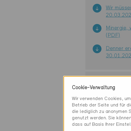
Wir müsse
20.03.202
Minergie, 
(PDF)
Denner er
30.01.202
2025
Cookie-Verwaltung
Wir verwenden Cookies, um 
2024
Betrieb der Seite und für 
die lediglich zu anonymen S
genutzt werden. Sie können
2023
dass auf Basis Ihrer Einste