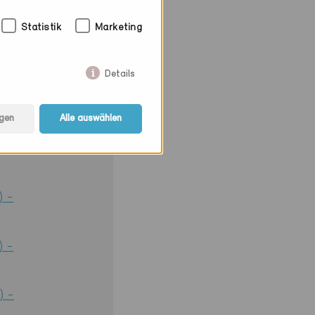
Statistik
Marketing
Details
gen
Alle auswählen
) -
) -
) -
) -