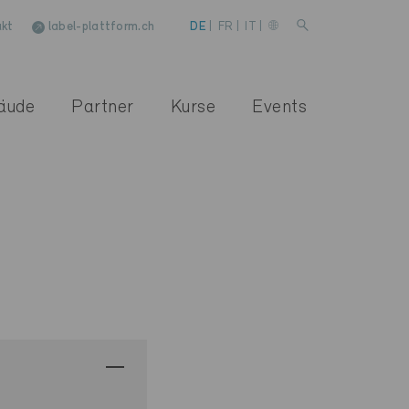
kt
label-plattform.ch
DE
|
FR
|
IT
|
äude
Partner
Kurse
Events