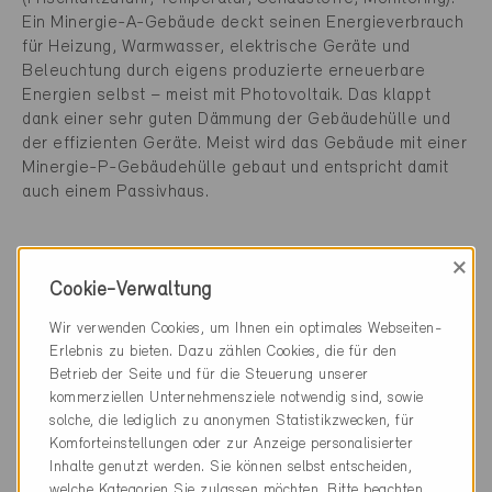
Ein Minergie-A-Gebäude deckt seinen Energieverbrauch
für Heizung, Warmwasser, elektrische Geräte und
Beleuchtung durch eigens produzierte erneuerbare
Energien selbst – meist mit Photovoltaik. Das klappt
dank einer sehr guten Dämmung der Gebäudehülle und
der effizienten Geräte. Meist wird das Gebäude mit einer
Minergie-P-Gebäudehülle gebaut und entspricht damit
auch einem Passivhaus.
×
Cookie-Verwaltung
Wir verwenden Cookies, um Ihnen ein optimales Webseiten-
Erlebnis zu bieten. Dazu zählen Cookies, die für den
Knacknuss Winterstrom
Betrieb der Seite und für die Steuerung unserer
kommerziellen Unternehmensziele notwendig sind, sowie
Im Winter ist erneuerbare, saubere Energie für die vielen
solche, die lediglich zu anonymen Statistikzwecken, für
zusätzlich installierten Wärmepumpen ein knappes Gut.
Komforteinstellungen oder zur Anzeige personalisierter
Im Sommer dagegen ist Strom dank Photovoltaik
Inhalte genutzt werden. Sie können selbst entscheiden,
zeitweise im Überschuss vorhanden. Wir müssen daher
welche Kategorien Sie zulassen möchten. Bitte beachten