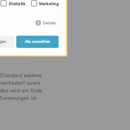
Statistik
Marketing
Details
ieb. Das bedeutet,
den – zu einem
gen
Alle auswählen
ibt es nur in
ärme-Kraft-
-Standard weitere
sserbedarf sowie
udes wird am Ende
Sanierungen ist