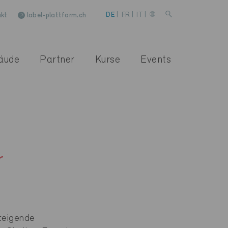
kt
label-plattform.ch
DE
|
FR
|
IT
|
äude
Partner
Kurse
Events
r
teigende