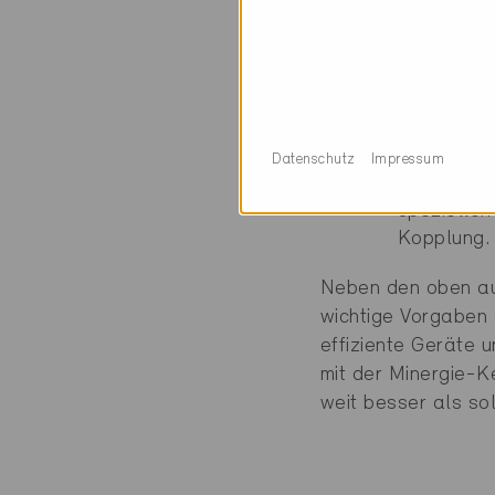
Zu Gute R
CO
-frei i
2
Minergie-
dass sie z
Datenschutz
Impressum
grossen Te
speziellen
Kopplung.
Neben den oben au
wichtige Vorgaben
effiziente Geräte 
mit der Minergie-K
weit besser als so