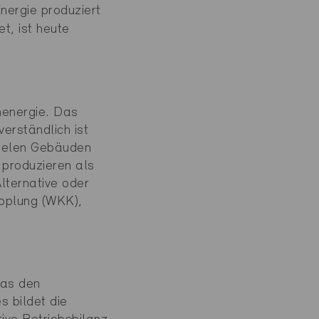
nergie produziert
t, ist heute
nenergie. Das
erständlich ist
vielen Gebäuden
 produzieren als
lternative oder
pplung (WKK),
das den
s bildet die