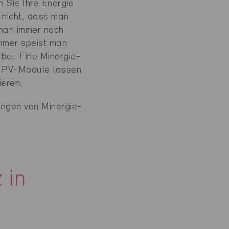
 Sie Ihre Energie
 nicht, dass man
 man immer noch
mmer speist man
bei. Eine Minergie-
g: PV-Module lassen
ieren.
rungen von Minergie-
 in