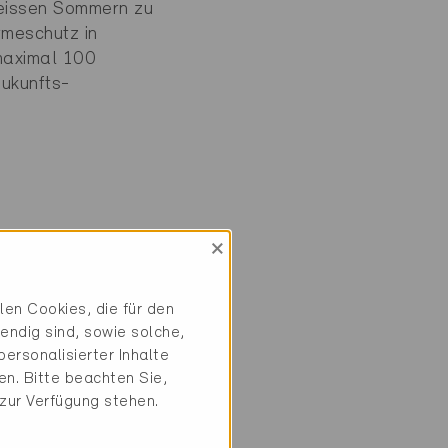
eissen Sommern zu
rmeschutz in
maximal 100
Zukunfts-
×
für eine gute
mer oder Büro. Sie
tet Schutz vor
en Cookies, die für den
ziert sich zudem
endig sind, sowie solche,
gssysteme
ersonalisierter Inhalte
ingen und kurze
n. Bitte beachten Sie,
te Form: Die
 zur Verfügung stehen.
ktive Überströmer).