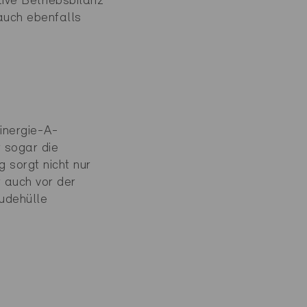
tive Betriebsbilanz
auch ebenfalls
Minergie-A-
 sogar die
sorgt nicht nur
 auch vor der
äudehülle