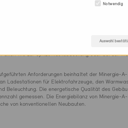
Notwendig
aumluft
m Betrieb
A-Gebäude sind nach der Sanierung CO
-frei im Betr
2
u 100 Prozent mit fossilfreien Energien betrieben wer
Auswahl bestäti
il direkt durch selbst produzierten Strom. Ausnahmen g
 Fällen wie zur Spitzenlastabdeckung oder bei der W
fgeführten Anforderungen beinhaltet der Minergie-A
 an Ladestationen für Elektrofahrzeuge, den Warmwa
und Beleuchtung. Die energetische Qualität des Gebä
ennzahl gemessen. Die Energiebilanz von Minergie-A-
lche von konventionellen Neubauten.