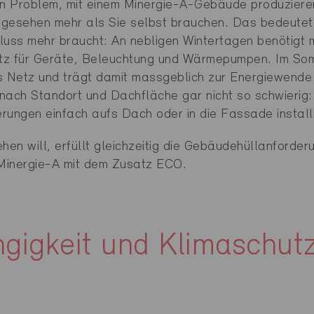
in Problem, mit einem Minergie-A-Gebäude produzieren
r gesehen mehr als Sie selbst brauchen. Das bedeutet
luss mehr braucht: An nebligen Wintertagen benötigt
tz für Geräte, Beleuchtung und Wärmepumpen. Im So
ns Netz und trägt damit massgeblich zur Energiewende 
e nach Standort und Dachfläche gar nicht so schwieri
erungen einfach aufs Dach oder in die Fassade install
hen will, erfüllt gleichzeitig die Gebäudehüllanforde
 Minergie-A mit dem Zusatz ECO.
gigkeit und Klimaschutz