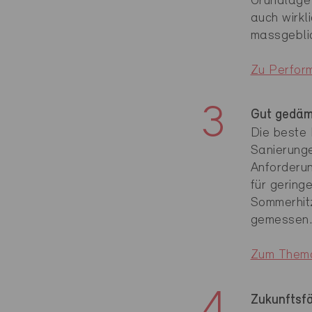
Grundlage
auch wirkl
massgeblic
Zu Perfor
Gut gedäm
Die beste 
Sanierunge
Anforderu
für gering
Sommerhitz
gemessen
Zum Thema
Zukunftsfä