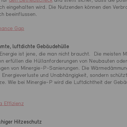
 für
den Betriebscheck
und stellt sicher, dass die posi
ich eingehalten wird. Die Nutzenden können den Verbr
h beeinflussen.
mance Gap
mte, luftdichte Gebäudehülle
Energie ist jene, die man nicht braucht. Die meisten 
n erfüllen die Hüllanforderungen von Neubauten oder
ngen von Minergie-P-Sanierungen. Die Wärmedämmung 
e Energieverluste und Unabhängigkeit, sondern schützt
e. Wie bei Minergie-P wird die Luftdichtheit der Geb
.
 Effizienz
higer Hitzeschutz