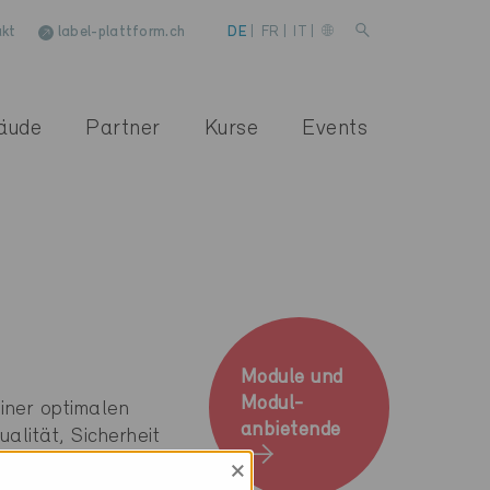
kt
label-plattform.ch
DE
|
FR
|
IT
|
äude
Partner
Kurse
Events
Module und
Modul-
iner optimalen
anbietende
alität, Sicherheit
reien Sonnen-,
×