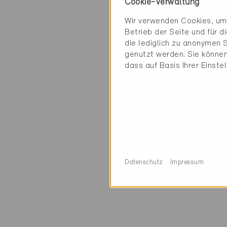
Blend-, Sicht- un
Cookie-Verwaltung
Wir verwenden Cookies, um 
Mit zertifizierten
Betrieb der Seite und für 
aufeinander abgest
die lediglich zu anonymen S
Fassade respektiv
genutzt werden. Sie können
Sonnenenergie dra
dass auf Basis Ihrer Einste
werden und nachts
reduziert.
Der Einsatz von Mi
Bauteile in Bezug 
Wirtschaftlichkeit
Anforderungen und
Datenschutz
Impressum
Der Verband Schw
des Minergie-Modu