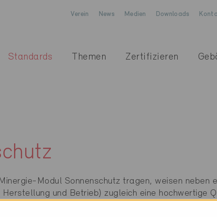
Verein
News
Medien
Downloads
Konta
Standards
Themen
Zertifizieren
Geb
chutz
 Minergie-Modul Sonnenschutz tragen, weisen neben e
n Herstellung und Betrieb) zugleich eine hochwertige Qu
ie Gebäudenutzenden auf. Dies bedingt einen einwandf