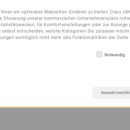
d/oder Wetterschutz.
Ihnen ein optimales Webseiten-Erlebnis zu bieten. Dazu zähl
 Sonnenschutzprodukten und Sonnenschutzsteuerungen, 
die Steuerung unserer kommerziellen Unternehmensziele notw
immt und kombiniert werden können, wird der Energief
tatistikzwecken, für Komforteinstellungen oder zur Anzeige p
e durch die Fenster bedarfsgerecht gesteuert. Im Som
 selbst entscheiden, welche Kategorien Sie zulassen möchte
ussen, im Winter kann man sie zur Erwärmung der Inn
llungen womöglich nicht mehr alle Funktionalitäten der Seite
 wird durch das Herunterfahren des Sonnenschutzes 
Notwendig
nergie-Modulen ist freiwillig, erleichtert jedoch die 
auf Energieeffizienz, Gebrauchstauglichkeit, Wartungs
. Zudem unterstützen die Module bei der Erfüllung der 
 es vereinfacht den Nachweis.
Auswahl bestäti
eizer Anbieter von Sonnen- und Wetterschutz-Syste
ls Sonnenschutz.