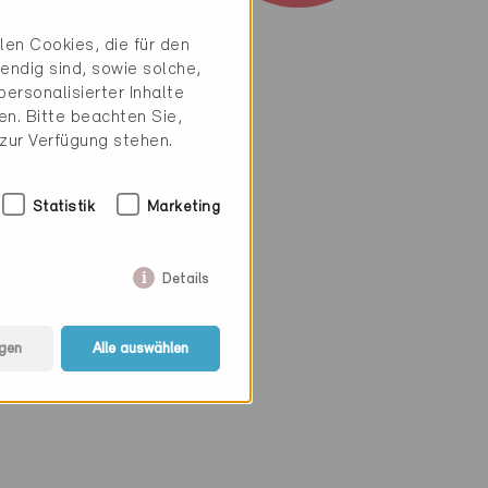
en Cookies, die für den
die beliebig
endig sind, sowie solche,
luss durch die
ersonalisierter Inhalte
mer bleibt die
n. Bitte beachten Sie,
enräume genutzt
 zur Verfügung stehen.
der Wärmeverlust
Statistik
Marketing
Auswahl hochwertiger
freundlichkeit und
Details
Minergie-
gen
Alle auswählen
men
VSR
ist Träger