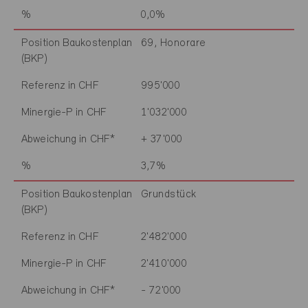
%
0,0%
Position Baukostenplan
69, Honorare
(BKP)
Referenz in CHF
995'000
Minergie-P in CHF
1'032'000
Abweichung in CHF*
+ 37'000
%
3,7%
Position Baukostenplan
Grundstück
(BKP)
Referenz in CHF
2'482'000
Minergie-P in CHF
2'410'000
Abweichung in CHF*
- 72'000