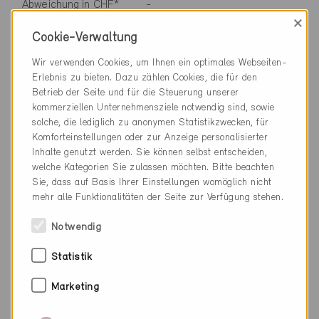
Abweichung in CHF*
-
×
%
0,0%
Cookie-Verwaltung
Position Baukostenplan
26, Transportanlagen
Wir verwenden Cookies, um Ihnen ein optimales Webseiten-
Erlebnis zu bieten. Dazu zählen Cookies, die für den
(BKP)
Betrieb der Seite und für die Steuerung unserer
Referenz in CHF
52'000
kommerziellen Unternehmensziele notwendig sind, sowie
solche, die lediglich zu anonymen Statistikzwecken, für
Minergie-P in CHF
52'000
Komforteinstellungen oder zur Anzeige personalisierter
Inhalte genutzt werden. Sie können selbst entscheiden,
Abweichung in CHF*
-
welche Kategorien Sie zulassen möchten. Bitte beachten
Sie, dass auf Basis Ihrer Einstellungen womöglich nicht
%
0,0%
mehr alle Funktionalitäten der Seite zur Verfügung stehen.
Position Baukostenplan
27, Ausbau 1
Notwendig
(BKP)
Statistik
Referenz in CHF
833'000
Marketing
Minergie-P in CHF
838'000
Abweichung in CHF*
+ 5'000