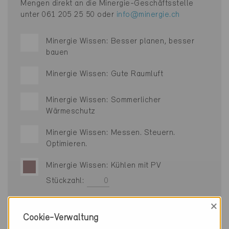
Mengen direkt an die Minergie-Geschäftsstelle
unter 061 205 25 50 oder
info@minergie.ch
Minergie Wissen: Besser planen, besser
bauen
Minergie Wissen: Gute Raumluft
Minergie Wissen: Sommerlicher
Wärmeschutz
Minergie Wissen: Messen. Steuern.
Optimieren.
Minergie Wissen: Kühlen mit PV
Stückzahl:
×
Minergie Wissen: Sonnenenergie
Cookie-Verwaltung