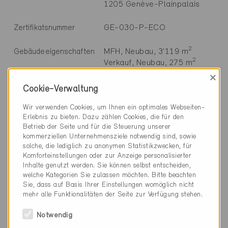
1205 Genève-Plainpalais
GE-030-P-ECO
Zertifikatsnummer
2
MFH, Neubau, 3'119 m
Gebäudeeigenschaften
2
Verkauf, Neubau, 275 m
×
Minergie-P-ECO
Baustandard
Cookie-Verwaltung
Definitiv 30.7.2025
Wir verwenden Cookies, um Ihnen ein optimales Webseiten-
Erlebnis zu bieten. Dazu zählen Cookies, die für den
Betrieb der Seite und für die Steuerung unserer
kommerziellen Unternehmensziele notwendig sind, sowie
solche, die lediglich zu anonymen Statistikzwecken, für
Komforteinstellungen oder zur Anzeige personalisierter
Technische Informationen
Inhalte genutzt werden. Sie können selbst entscheiden,
welche Kategorien Sie zulassen möchten. Bitte beachten
Heizung
Sie, dass auf Basis Ihrer Einstellungen womöglich nicht
mehr alle Funktionalitäten der Seite zur Verfügung stehen.
Warmwasser
Notwendig
70% Fernwärme (<=25% nicht erneuerbar)