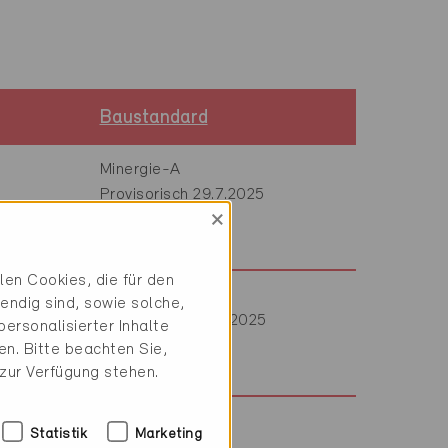
Baustandard
Minergie-A
Provisorisch 29.7.2025
×
en Cookies, die für den
Minergie-P
endig sind, sowie solche,
Provisorisch 28.8.2025
ersonalisierter Inhalte
n. Bitte beachten Sie,
 zur Verfügung stehen.
Statistik
Marketing