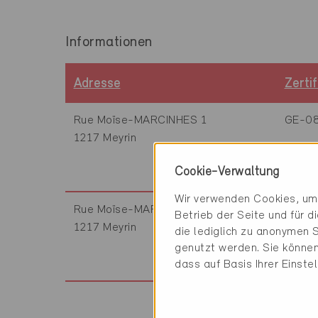
Informationen
Adresse
Zerti
Rue Moïse-MARCINHES 1
GE-0
1217 Meyrin
Cookie-Verwaltung
Wir verwenden Cookies, um 
Rue Moïse-MARCINHES 1
GE-3
Betrieb der Seite und für 
1217 Meyrin
die lediglich zu anonymen S
genutzt werden. Sie können
dass auf Basis Ihrer Einste