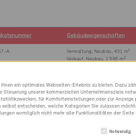
fikatsnummer
Gebäudeeigenschaften
2
87-A
Verwaltung, Neubau, 431 m
2
Verkauf, Neubau, 1'595 m
2
Restaurant, Neubau, 376 m
2
Industrie, Neubau, 1'578 m
Ihnen ein optimales Webseiten-Erlebnis zu bieten. Dazu zähl
2
11-P
Verwaltung, Neubau, 431 m
die Steuerung unserer kommerziellen Unternehmensziele notw
2
Verkauf, Neubau, 1'595 m
tatistikzwecken, für Komforteinstellungen oder zur Anzeige p
2
Restaurant, Neubau, 376 m
 selbst entscheiden, welche Kategorien Sie zulassen möchte
2
Industrie, Neubau, 1'578 m
llungen womöglich nicht mehr alle Funktionalitäten der Seite
Notwendig