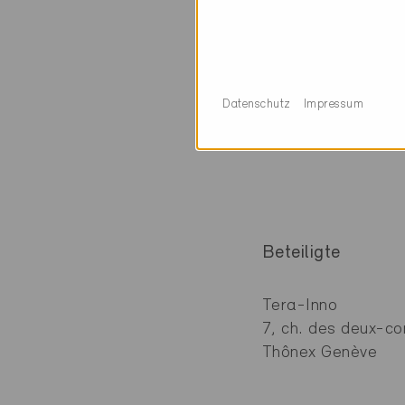
Technische Infor
Heizung
Datenschutz
Impressum
99% Erdsonden-WP
1% Elektro direkt
Beteiligte
Tera-Inno
7, ch. des deux-c
Thônex Genève