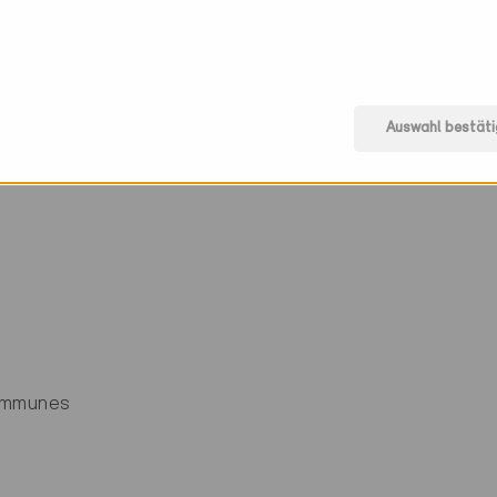
mationen
Warmwasser
Auswahl bestäti
, Heizung
67% Erdsonden-WP, War
33% Abwärme aus Gewerb
ommunes