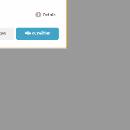
Details
gen
Alle auswählen
mwasser
ekälte oder EDV