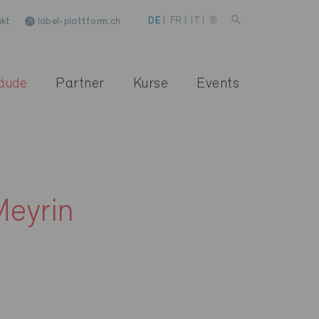
kt
label-plattform.ch
DE
|
FR
|
IT
|
äude
Partner
Kurse
Events
Meyrin