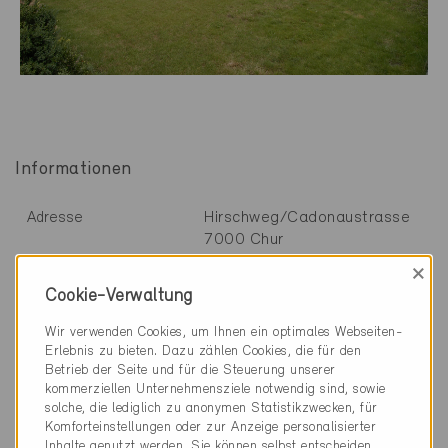
Informationen
Hirschweg/Cadonaustrasse
Adresse
7000 Chur
×
GR-067
Zertifikatsnummer
Cookie-Verwaltung
2
MFH, Neubau, 871 m
Wir verwenden Cookies, um Ihnen ein optimales Webseiten-
Gebäudeeigenschaften
Erlebnis zu bieten. Dazu zählen Cookies, die für den
Betrieb der Seite und für die Steuerung unserer
Minergie
Baustandard
kommerziellen Unternehmensziele notwendig sind, sowie
Definitiv 23.2.2006
solche, die lediglich zu anonymen Statistikzwecken, für
Komforteinstellungen oder zur Anzeige personalisierter
Inhalte genutzt werden. Sie können selbst entscheiden,