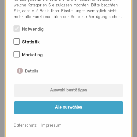
welche Kategorien Sie zulassen möchten. Bitte beachten
Sie, dass auf Basis Ihrer Einstellungen womöglich nicht
mehr alle Funktionalitäten der Seite zur Verfügung stehen.
Technische Informationen
Notwendig
Heizung
Statistik
100% Holzfeuerung
Marketing
Warmwasser
100% Holzfeuerung
Details
Auswahl bestätigen
Beteiligte
Alle auswählen
Minergie Fachpartner
Datenschutz
Impressum
Gadola Energie
Weierstrasse 1