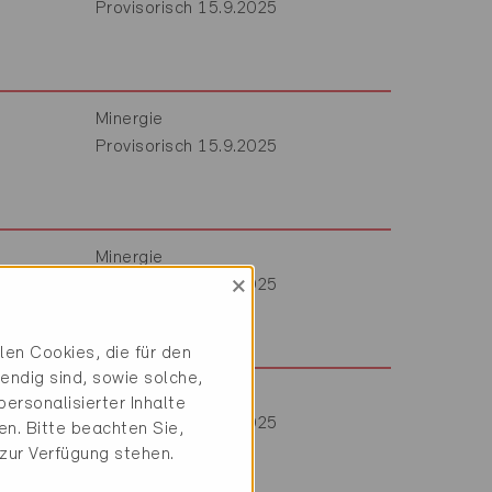
Provisorisch 15.9.2025
Minergie
Provisorisch 15.9.2025
Minergie
×
Provisorisch 15.9.2025
en Cookies, die für den
endig sind, sowie solche,
Minergie
ersonalisierter Inhalte
Provisorisch 15.9.2025
n. Bitte beachten Sie,
 zur Verfügung stehen.