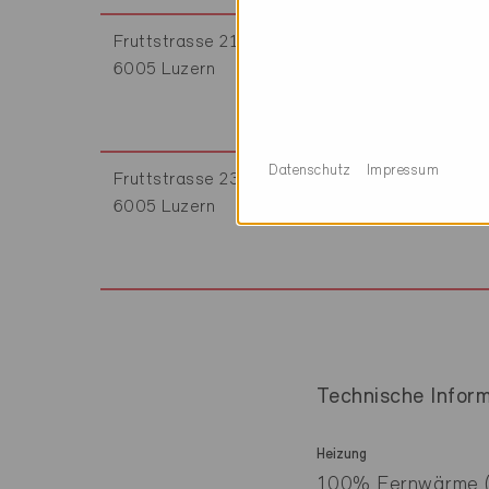
Fruttstrasse 21
LU-2583
6005 Luzern
Datenschutz
Impressum
Fruttstrasse 23
LU-2584
6005 Luzern
Technische Infor
Heizung
100% Fernwärme (