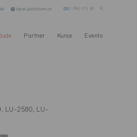
kt
label-plattform.ch
DE
|
FR
|
IT
|
äude
Partner
Kurse
Events
, LU-2580, LU-