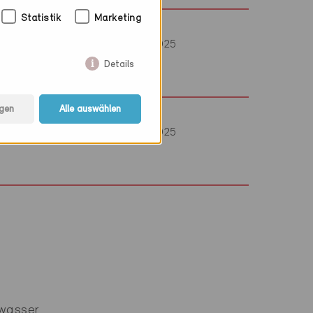
Statistik
Marketing
Minergie
Provisorisch 15.9.2025
Details
gen
Alle auswählen
Minergie
Provisorisch 15.9.2025
wasser