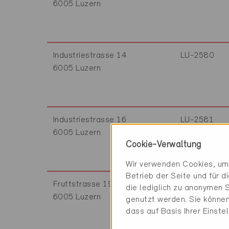
6005 Luzern
Industriestrasse 14
LU-2580
6005 Luzern
Industriestrasse 16
LU-2581
6005 Luzern
Cookie-Verwaltung
Wir verwenden Cookies, um 
Betrieb der Seite und für 
Fruttstrasse 19
LU-2582
die lediglich zu anonymen S
6005 Luzern
genutzt werden. Sie können
dass auf Basis Ihrer Einste