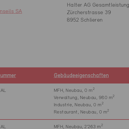
Halter AG Gesamtleistun
nseils SA
Zürcherstrasse 39
8952 Schlieren
snummer
Gebäudeeigenschaften
2
EAL
MFH, Neubau, 0 m
2
Verwaltung, Neubau, 980 m
2
Industrie, Neubau, 0 m
2
Restaurant, Neubau, 0 m
2
EAL
MFH, Neubau, 2'263 m