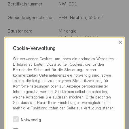
NW-001
Zertifikatsnummer
2
EFH, Neubau, 325 m
Gebäudeeigenschaften
Minergie
Baustandard
Definitiv 21.7.1999
×
Cookie-Verwaltung
Wir verwenden Cookies, um Ihnen ein optimales Webseiten-
Erlebnis zu bieten. Dazu zählen Cookies, die für den
Betrieb der Seite und für die Steuerung unserer
Technische Informationen
kommerziellen Unternehmensziele notwendig sind, sowie
solche, die lediglich zu anonymen Statistikzwecken, für
Heizung
Komforteinstellungen oder zur Anzeige personalisierter
Inhalte genutzt werden. Sie können selbst entscheiden,
9% Solarenergie thermisch
welche Kategorien Sie zulassen möchten. Bitte beachten
91% Wärmepumpe Aussenluft
Sie, dass auf Basis Ihrer Einstellungen womöglich nicht
mehr alle Funktionalitäten der Seite zur Verfügung stehen.
Warmwasser
10% Wärmepumpe Aussenluft
Notwendig
90% Solarenergie thermisch