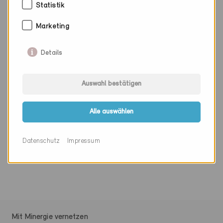
Statistik
Marketing
Details
Beteiligte
Achermann AG
Auswahl bestätigen
Aawasserstrasse 2
6370 Oberdorf
Alle auswählen
Baumgartner Immobilien AG
Wehntalerstr. 249
Datenschutz
Impressum
8046 Zürich
Mit Minergie vernetzen