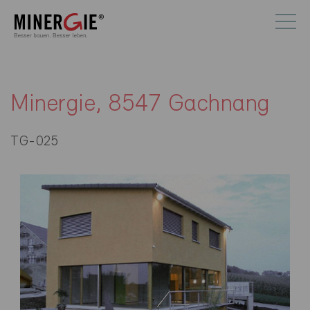
Minergie, 8547 Gachnang
TG-025