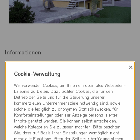
Informationen
×
Rebbergstrasse
Adresse
Cookie-Verwaltung
8547 Gachnang
Wir verwenden Cookies, um Ihnen ein optimales Webseiten-
TG-025
Zertifikatsnummer
Erlebnis zu bieten. Dazu zählen Cookies, die für den
Betrieb der Seite und für die Steuerung unserer
2
EFH, Neubau, 202 m
kommerziellen Unternehmensziele notwendig sind, sowie
Gebäudeeigenschaften
solche, die lediglich zu anonymen Statistikzwecken, für
Komforteinstellungen oder zur Anzeige personalisierter
Minergie
Baustandard
Inhalte genutzt werden. Sie können selbst entscheiden,
Definitiv 26.3.2000
welche Kategorien Sie zulassen möchten. Bitte beachten
Sie, dass auf Basis Ihrer Einstellungen womöglich nicht
mehr alle Funktionalitäten der Seite zur Verfügung stehen.