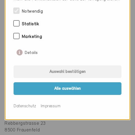
Notwendig
Technische Informationen
Statistik
Heizung
Marketing
100% Wärmepumpe Erdwärmesonde
Details
Warmwasser
100% Wärmepumpe Aussenluft
Auswahl bestätigen
Alle auswählen
Beteiligte
Datenschutz
Impressum
Architekturbüro Stauffacher
Rebbergstrasse 23
8500 Frauenfeld