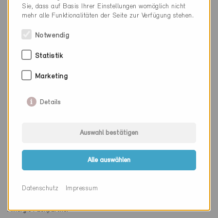
Sie, dass auf Basis Ihrer Einstellungen womöglich nicht
mehr alle Funktionalitäten der Seite zur Verfügung stehen.
Notwendig
Beteiligte
Statistik
Ed. Vetter AG
Marketing
Matzingerstrasse 2
9542 Münchwilen TG
Details
Minergie Fachpartner
enumplan GmbH
Auswahl bestätigen
Sandbüel 18
8500 Frauenfeld
Alle auswählen
Vetter AG
Matzingerstrasse 2
9506 Lommis
Datenschutz
Impressum
Minergie Fachpartner