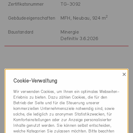
TG-3092
Zertifikatsnummer
2
MFH, Neubau, 924 m
Gebäudeeigenschaften
Minergie
Baustandard
Definitiv 3.6.2026
×
Technische Informationen
Cookie-Verwaltung
Heizung
Wir verwenden Cookies, um Ihnen ein optimales Webseiten-
100% Erdsonden-WP, Heizung
Erlebnis zu bieten. Dazu zählen Cookies, die für den
Betrieb der Seite und für die Steuerung unserer
kommerziellen Unternehmensziele notwendig sind, sowie
Warmwasser
solche, die lediglich zu anonymen Statistikzwecken, für
73% Erdsonden-WP, Warmwasser
Komforteinstellungen oder zur Anzeige personalisierter
27% Warmhaltebänder
Inhalte genutzt werden. Sie können selbst entscheiden,
welche Kategorien Sie zulassen möchten. Bitte beachten