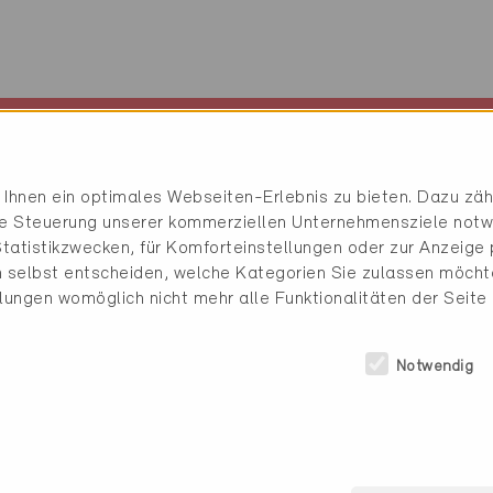
ummer
Gebäudeeigenschaften
2
EFH, Neubau, 0 m
Ihnen ein optimales Webseiten-Erlebnis zu bieten. Dazu zähl
2
MFH, Neubau, 609 m
die Steuerung unserer kommerziellen Unternehmensziele notw
tatistikzwecken, für Komforteinstellungen oder zur Anzeige p
 selbst entscheiden, welche Kategorien Sie zulassen möchte
llungen womöglich nicht mehr alle Funktionalitäten der Seite
mationen
Notwendig
Warmwasser
Erdwärmesonde
0% Wärmepumpe Erdwär