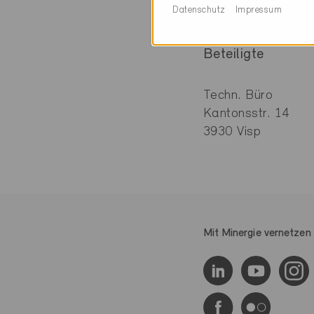
Datenschutz
Impressum
Beteiligte
Techn. Büro
Kantonsstr. 14
3930 Visp
Mit Minergie vernetzen