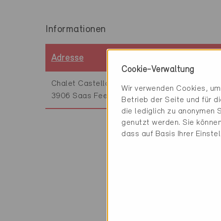
Informationen
Adresse
Zertifikatsn
Cookie-Verwaltung
Chalet Castello
VS-039
Wir verwenden Cookies, um 
3906 Saas Fee
Betrieb der Seite und für 
die lediglich zu anonymen S
genutzt werden. Sie können
dass auf Basis Ihrer Einste
Technische Infor
Heizung
0% Wärmepumpe 