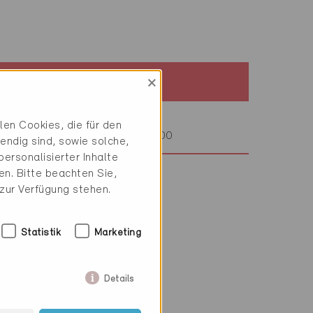
×
Baustandard
Minergie
en Cookies, die für den
Definitiv 7.8.2000
endig sind, sowie solche,
ersonalisierter Inhalte
n. Bitte beachten Sie,
 zur Verfügung stehen.
Statistik
Marketing
mesonde
Details