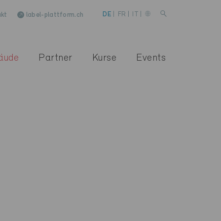
kt
label-plattform.ch
DE
|
FR
|
IT
|
äude
Partner
Kurse
Events