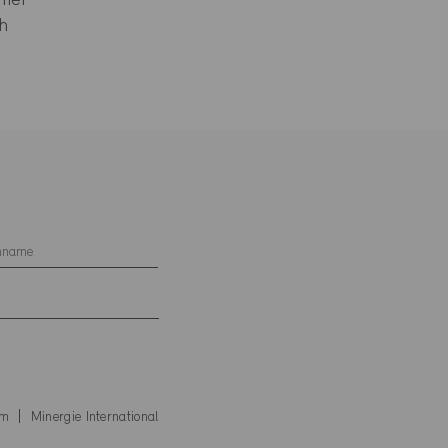
mer
h
um
Minergie International