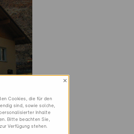
×
en Cookies, die für den
endig sind, sowie solche,
ersonalisierter Inhalte
n. Bitte beachten Sie,
 zur Verfügung stehen.