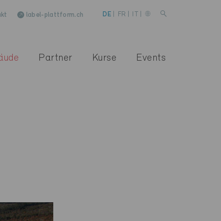
kt
label-plattform.ch
DE
|
FR
|
IT
|
äude
Partner
Kurse
Events