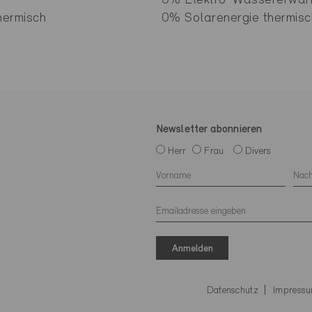
0% Elektro-Wassererwär
hermisch
0% Solarenergie thermisc
Newsletter abonnieren
Herr
Frau
Divers
Anmelden
Datenschutz
Impress