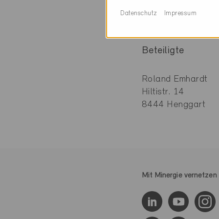
Datenschutz
Impressum
Beteiligte
Roland Emhardt
Hiltistr. 14
8444 Henggart
Mit Minergie vernetzen