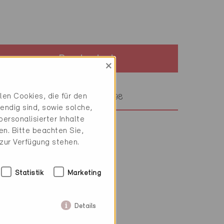
Baustandard
×
Minergie
en Cookies, die für den
Definitiv 7.7.1998
endig sind, sowie solche,
ersonalisierter Inhalte
n. Bitte beachten Sie,
 zur Verfügung stehen.
Statistik
Marketing
Details
ch