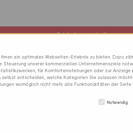
mmer
Gebäudeeigenschaften
2
EFH, Neubau, 390 m
Ihnen ein optimales Webseiten-Erlebnis zu bieten. Dazu zähl
die Steuerung unserer kommerziellen Unternehmensziele notw
tatistikzwecken, für Komforteinstellungen oder zur Anzeige p
 selbst entscheiden, welche Kategorien Sie zulassen möchte
llungen womöglich nicht mehr alle Funktionalitäten der Seite
mationen
Notwendig
Warmwasser
g
65% Ölfeuerung
35% Solarenergie thermis