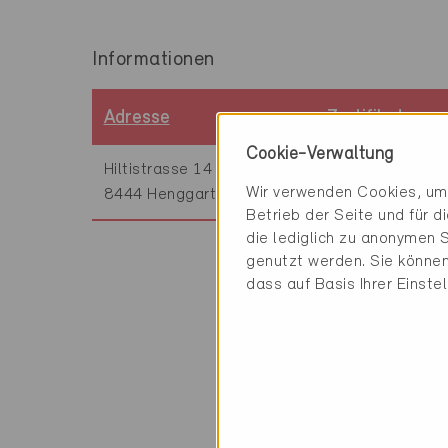
Informationen
Adresse
Zertifikatsnu
Cookie-Verwaltung
Hiltistrasse 14
ZH-028
Wir verwenden Cookies, um 
8444 Henggart
Betrieb der Seite und für 
die lediglich zu anonymen S
genutzt werden. Sie können
dass auf Basis Ihrer Einste
Technische Infor
Heizung
100% Gasfeuerun