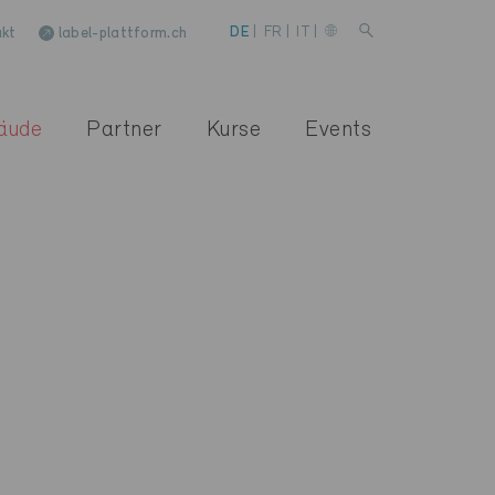
kt
label-plattform.ch
DE
|
FR
|
IT
|
äude
Partner
Kurse
Events