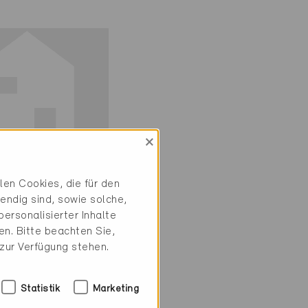
×
ie-P
en Cookies, die für den
iv
endig sind, sowie solche,
ersonalisierter Inhalte
shausen 8357
n. Bitte beachten Sie,
, EFH
 zur Verfügung stehen.
5-P
Statistik
Marketing