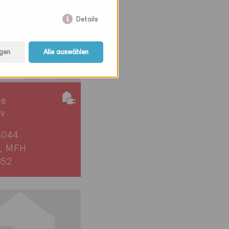
Details
gen
Alle auswählen
ie
iv
8044
, MFH
352