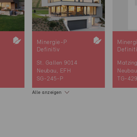
Minergie-P
Minerg
Definitiv
Definit
St. Gallen 9014
Matzin
Neubau, EFH
Neubau
SG-245-P
TG-42
Alle anzeigen