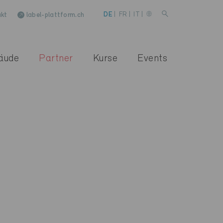
kt
label-plattform.ch
DE
|
FR
|
IT
|
äude
Partner
Kurse
Events