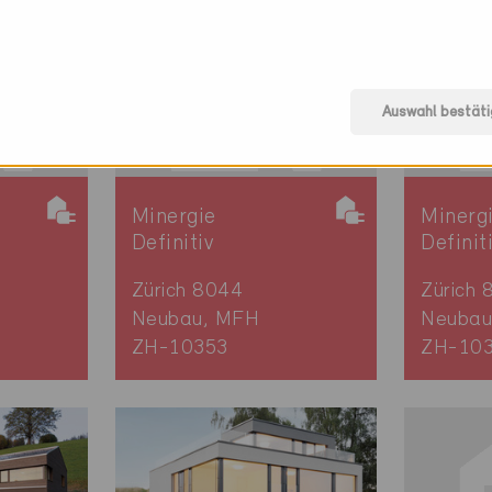
Auswahl bestäti
Minergie
Minerg
Definitiv
Definit
Zürich 8044
Zürich 
Neubau, MFH
Neubau
ZH-10353
ZH-10