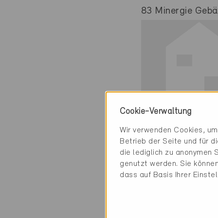
83 Minergie Gebäu
Cookie-Verwaltung
Minergie
Wir verwenden Cookies, um 
Definitiv
Betrieb der Seite und für 
die lediglich zu anonymen S
Küsnacht 8700
genutzt werden. Sie können
Neubau, MFH
dass auf Basis Ihrer Einste
ZH-10324