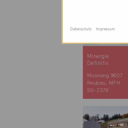
Datenschutz
Impressum
Minergie
Definitiv
Mosnang 9607
Neubau, MFH
SG-2376