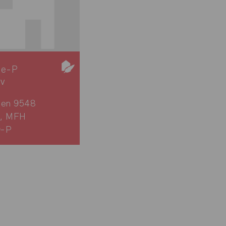
ie-P
iv
gen 9548
, MFH
9-P