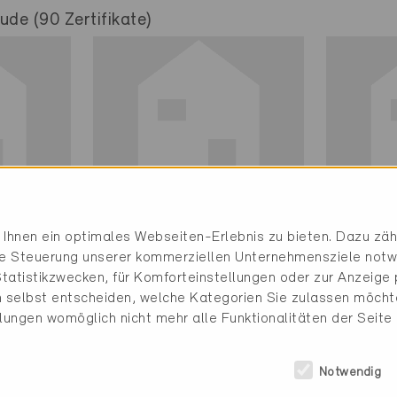
de (90 Zertifikate)
Minergie
Minerg
Ihnen ein optimales Webseiten-Erlebnis zu bieten. Dazu zähl
Definitiv
Definit
die Steuerung unserer kommerziellen Unternehmensziele notw
tatistikzwecken, für Komforteinstellungen oder zur Anzeige p
Erlenbach ZH 8703
Gunter
 selbst entscheiden, welche Kategorien Sie zulassen möchte
Neubau, MFH
Neubau
llungen womöglich nicht mehr alle Funktionalitäten der Seite
ZH-10737
TG-56
Notwendig