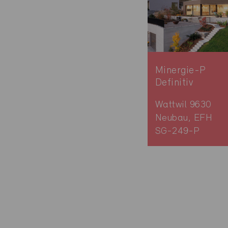
Minergie-P
Definitiv
Wattwil 9630
Neubau, EFH
SG-249-P