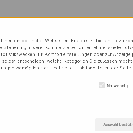
Ihnen ein optimales Webseiten-Erlebnis zu bieten. Dazu zähl
die Steuerung unserer kommerziellen Unternehmensziele notw
tatistikzwecken, für Komforteinstellungen oder zur Anzeige p
 selbst entscheiden, welche Kategorien Sie zulassen möchte
e (4 Zertifikate)
llungen womöglich nicht mehr alle Funktionalitäten der Seite
Notwendig
Auswahl bestäti
Minergie-P
Minerg