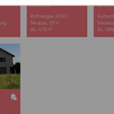
Definitiv
Definit
Bottmingen 4103
Rothen
ung
Neubau, EFH
Neubau
BL-175-P
BL-399