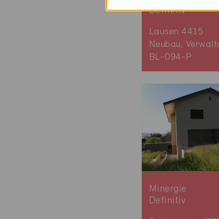
Definitiv
Lausen 4415
Neubau, Verwalt
BL-094-P
Minergie
Definitiv