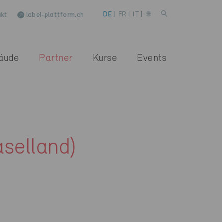
kt
label-plattform.ch
DE
|
FR
|
IT
|
äude
Partner
Kurse
Events
selland)