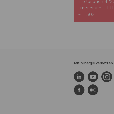
Breitenbach 422
Erneuerung, EFH
SO-502
Mit Minergie vernetzen