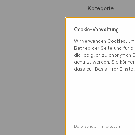
Kategorie
Planung
Cookie-Verwaltung
Energieplanung
Wir verwenden Cookies, um 
Betrieb der Seite und für 
die lediglich zu anonymen S
genutzt werden. Sie können
4 Minergie Gebäud
dass auf Basis Ihrer Einste
Datenschutz
Impressum
Minergie-P