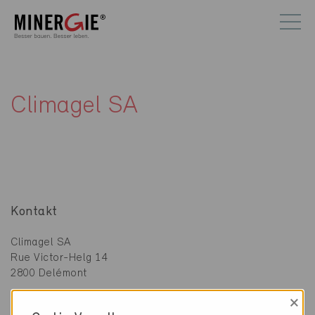
Climagel SA
Kontakt
Climagel SA
Rue Victor-Helg 14
2800 Delémont
×