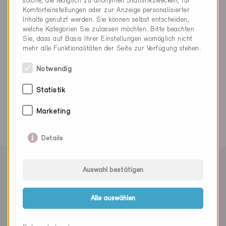
solche, die lediglich zu anonymen Statistikzwecken, für
031 350 15 20
Komforteinstellungen oder zur Anzeige personalisierter
Inhalte genutzt werden. Sie können selbst entscheiden,
www.hpbconsulting.ch
welche Kategorien Sie zulassen möchten. Bitte beachten
Sie, dass auf Basis Ihrer Einstellungen womöglich nicht
mehr alle Funktionalitäten der Seite zur Verfügung stehen.
Notwendig
Statistik
0 Minergie Gebäude (0 Zertifikate)
Marketing
Details
Mit Minergie vernetzen
Auswahl bestätigen
Alle auswählen