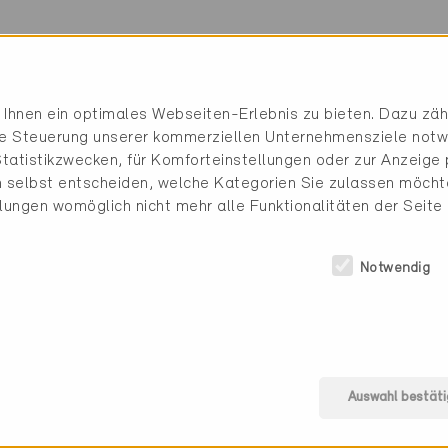
nergie
041 618 40 54
Ihnen ein optimales Webseiten-Erlebnis zu bieten. Dazu zähl
efs@nw.ch
die Steuerung unserer kommerziellen Unternehmensziele notw
e 59
www.nw.ch
tatistikzwecken, für Komforteinstellungen oder zur Anzeige p
 selbst entscheiden, welche Kategorien Sie zulassen möchte
llungen womöglich nicht mehr alle Funktionalitäten der Seite
Notwendig
Auswahl bestäti