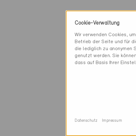
Kontakt
Cookie-Verwaltung
Amt für Wald und E
Wir verwenden Cookies, um 
Energiefachstelle
Betrieb der Seite und für 
Stansstaderstrass
die lediglich zu anonymen S
6371 Stans
genutzt werden. Sie können
dass auf Basis Ihrer Einste
Kategorie
Weiteres
Weiteres
Datenschutz
Impressum