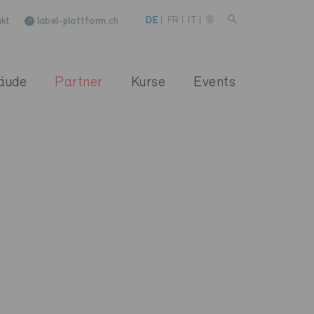
kt
label-plattform.ch
DE
|
FR
|
IT
|
äude
Partner
Kurse
Events