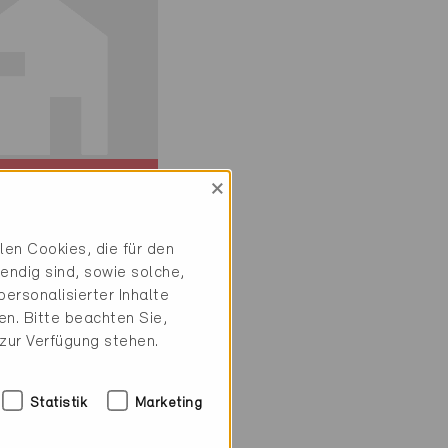
×
ie
iv
en Cookies, die für den
ny 1920
endig sind, sowie solche,
, EFH
ersonalisierter Inhalte
1
n. Bitte beachten Sie,
 zur Verfügung stehen.
Statistik
Marketing