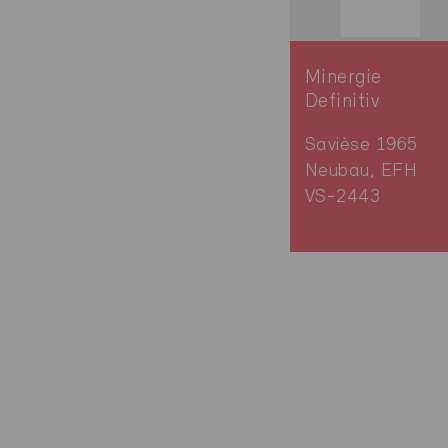
Minergie
Definitiv
Savièse 1965
Neubau, EFH
VS-2443