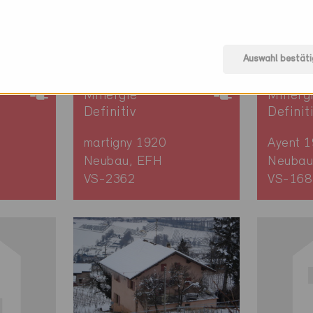
Auswahl bestäti
Minergie
Minerg
Definitiv
Definit
martigny 1920
Ayent 
Neubau, EFH
Neubau
VS-2362
VS-168