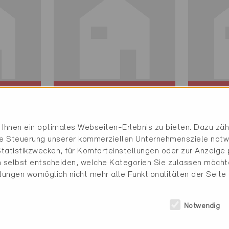
Minergie
Minerg
Definitiv
Definit
Ihnen ein optimales Webseiten-Erlebnis zu bieten. Dazu zähl
Martigny 1920
Martig
die Steuerung unserer kommerziellen Unternehmensziele notw
Neubau, EFH
Neubau
tatistikzwecken, für Komforteinstellungen oder zur Anzeige p
VS-2359
VS-236
 selbst entscheiden, welche Kategorien Sie zulassen möchte
llungen womöglich nicht mehr alle Funktionalitäten der Seite
Notwendig