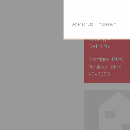
Datenschutz
Impressum
Minergie
Definitiv
Martigny 1920
Neubau, EFH
VS-2360