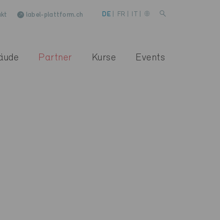
kt
label-plattform.ch
DE
|
FR
|
IT
|
äude
Partner
Kurse
Events