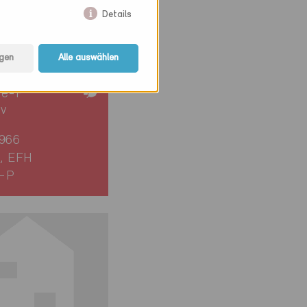
Details
gen
Alle auswählen
ie-P
iv
1966
, EFH
-P