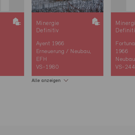
Minergie
Minerg
Definitiv
Definit
Ayent 1966
Fortuna
Erneuerung / Neubau,
1966
EFH
Neubau
VS-1980
VS-244
Alle anzeigen