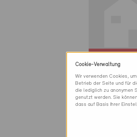
Minergie
Cookie-Verwaltung
Definitiv
Wir verwenden Cookies, um 
Arbaz 1974
Betrieb der Seite und für 
Erneuerung, EFH
die lediglich zu anonymen S
VS-2182
genutzt werden. Sie können
dass auf Basis Ihrer Einste