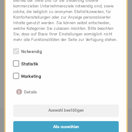
Betrieb der Seite und für die Steuerung unserer
kommerziellen Unternehmensziele notwendig sind, sowie
solche, die lediglich zu anonymen Statistikzwecken, für
Komforteinstellungen oder zur Anzeige personalisierter
Inhalte genutzt werden. Sie können selbst entscheiden,
061 721 52 50
welche Kategorien Sie zulassen möchten. Bitte beachten
info@lueftungsreinigung.ch
Sie, dass auf Basis Ihrer Einstellungen womöglich nicht
www.lueftungsreinigung.ch
mehr alle Funktionalitäten der Seite zur Verfügung stehen.
Notwendig
Statistik
Marketing
0 Minergie Gebäude (0 Zertifikate)
Details
Auswahl bestätigen
Mit Minergie vernetzen
Alle auswählen