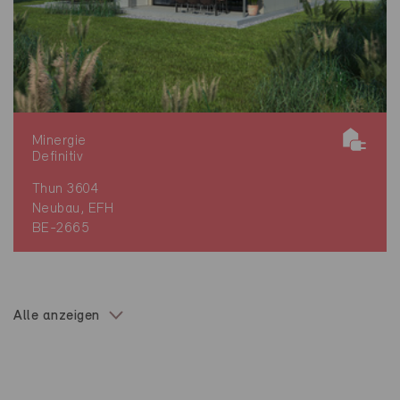
Minergie
Definitiv
Thun 3604
Neubau, EFH
BE-2665
Alle anzeigen