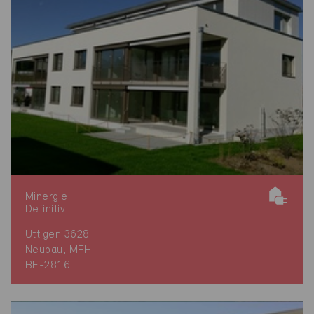
Minergie
Definitiv
Uttigen 3628
Neubau, MFH
BE-2816