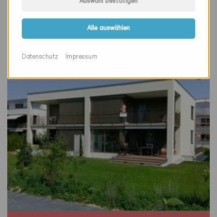
Auswahl bestätigen
Uttigen 3628
Neubau, MFH
Alle auswählen
BE-2819
Datenschutz
Impressum