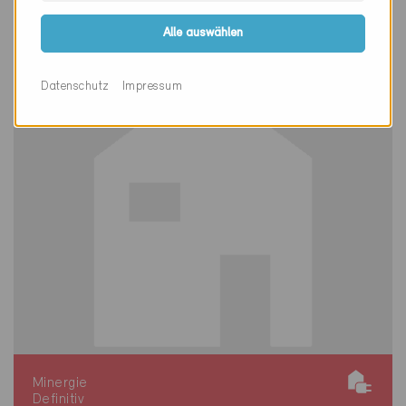
Neubau, EFH
VD-1231
Alle auswählen
Datenschutz
Impressum
Minergie
Definitiv