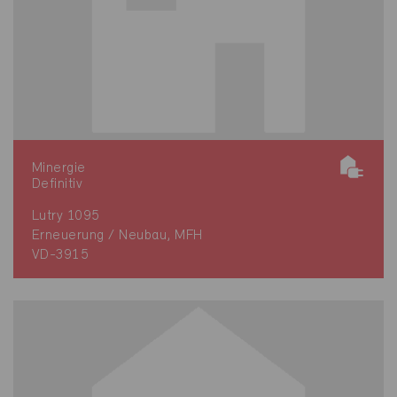
Minergie
Definitiv
Lutry 1095
Erneuerung / Neubau, MFH
VD-3915