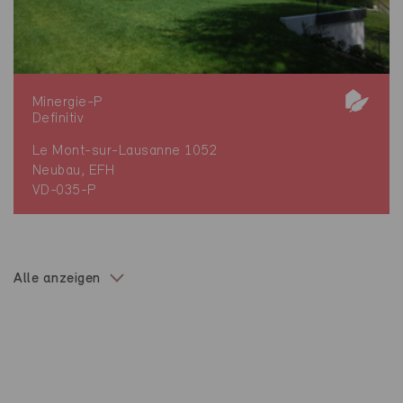
Minergie-P
Definitiv
Le Mont-sur-Lausanne 1052
Neubau, EFH
VD-035-P
Alle anzeigen