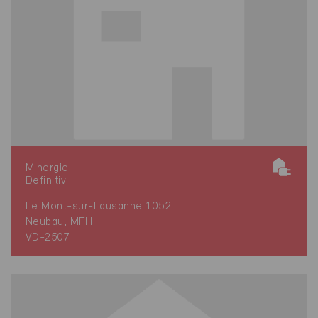
Minergie
Definitiv
Le Mont-sur-Lausanne 1052
Neubau, MFH
VD-2507