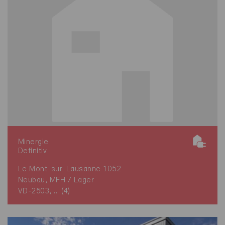
Minergie
Definitiv
Le Mont-sur-Lausanne 1052
Neubau, MFH / Lager
VD-2503, ... (4)