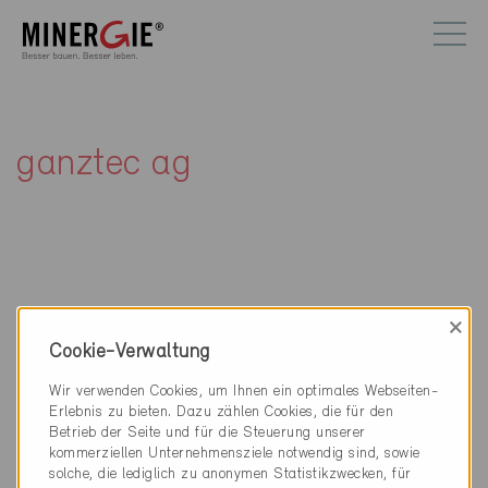
ganztec ag
×
Kontakt
Cookie-Verwaltung
ganztec ag
Wir verwenden Cookies, um Ihnen ein optimales Webseiten-
Badstrasse 38
Erlebnis zu bieten. Dazu zählen Cookies, die für den
5312 Döttingen
Betrieb der Seite und für die Steuerung unserer
kommerziellen Unternehmensziele notwendig sind, sowie
056 268 00 00
solche, die lediglich zu anonymen Statistikzwecken, für