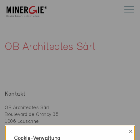
OB Architectes Sàrl
Kontakt
OB Architectes Sàrl
Boulevard de Grancy 35
1006 Lausanne
×
Cookie-Verwaltung