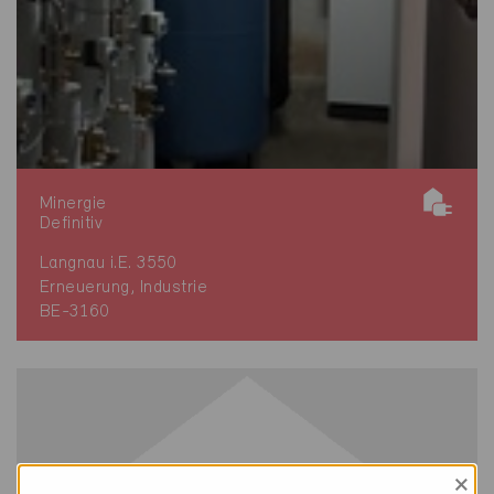
Minergie
Definitiv
Langnau i.E. 3550
Erneuerung, Industrie
BE-3160
×