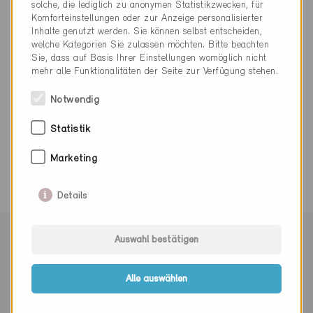
solche, die lediglich zu anonymen Statistikzwecken, für
061 306 36 36
Komforteinstellungen oder zur Anzeige personalisierter
Inhalte genutzt werden. Sie können selbst entscheiden,
basel@ekaltag.ch
welche Kategorien Sie zulassen möchten. Bitte beachten
www.ekaltag.ch
Sie, dass auf Basis Ihrer Einstellungen womöglich nicht
mehr alle Funktionalitäten der Seite zur Verfügung stehen.
Notwendig
Statistik
0 Minergie Gebäude (0 Zertifikate)
Marketing
Details
Mit Minergie vernetzen
Auswahl bestätigen
Alle auswählen