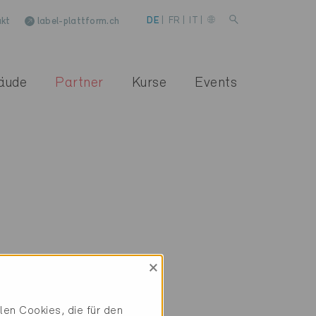
kt
label-plattform.ch
DE
|
FR
|
IT
|
äude
Partner
Kurse
Events
×
en Cookies, die für den