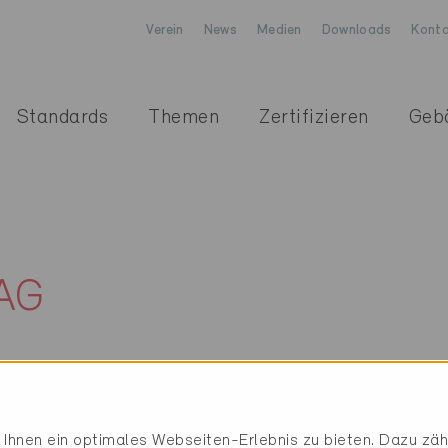
Verein
News
Medien
Downloads
Konta
Standards
Themen
Zertifizieren
Geb
AG
Ihnen ein optimales Webseiten-Erlebnis zu bieten. Dazu zähl