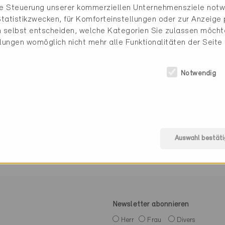
die Steuerung unserer kommerziellen Unternehmensziele notw
tatistikzwecken, für Komforteinstellungen oder zur Anzeige p
 selbst entscheiden, welche Kategorien Sie zulassen möchte
078 841 76 17
llungen womöglich nicht mehr alle Funktionalitäten der Seite
a.schefer@klark.swiss
www.klark.swiss/
Notwendig
e (0 Zertifikate)
Auswahl bestäti
Newsletter abonnieren
Herr
Frau
Divers