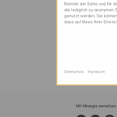
Kontakt
Betrieb der Seite und für 
die lediglich zu anonymen S
genutzt werden. Sie können
KLARK AG
dass auf Basis Ihrer Einste
Sägenstrasse 8
7302 Landquart
0 Minergie Gebäud
Datenschutz
Impressum
Mit Minergie vernetzen