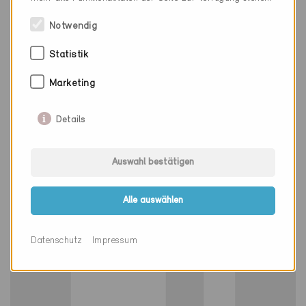
Notwendig
Minergie-A
Definitiv
Statistik
Trélex 1270
Erneuerung, EFH
Marketing
VD-008-A
Details
Auswahl bestätigen
Alle auswählen
Datenschutz
Impressum