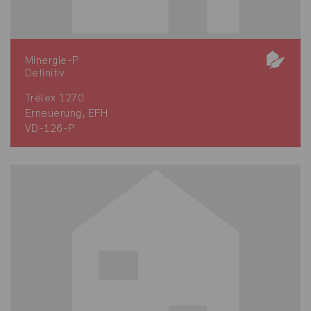
Minergie-P
Definitiv
Trélex 1270
Erneuerung, EFH
VD-126-P