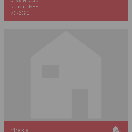
Crissier 1023
Neubau, MFH
VD-2391
Minergie