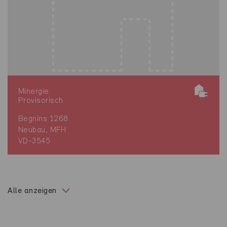
Minergie
Provisorisch
Begnins 1268
Neubau, MFH
VD-3545
Alle anzeigen