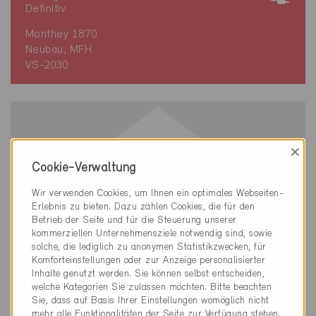
Definitiv
Monthey 1870
Neubau, MFH
VS-2030
×
Cookie-Verwaltung
Wir verwenden Cookies, um Ihnen ein optimales Webseiten-
Erlebnis zu bieten. Dazu zählen Cookies, die für den
Betrieb der Seite und für die Steuerung unserer
kommerziellen Unternehmensziele notwendig sind, sowie
solche, die lediglich zu anonymen Statistikzwecken, für
Komforteinstellungen oder zur Anzeige personalisierter
Inhalte genutzt werden. Sie können selbst entscheiden,
welche Kategorien Sie zulassen möchten. Bitte beachten
Sie, dass auf Basis Ihrer Einstellungen womöglich nicht
mehr alle Funktionalitäten der Seite zur Verfügung stehen.