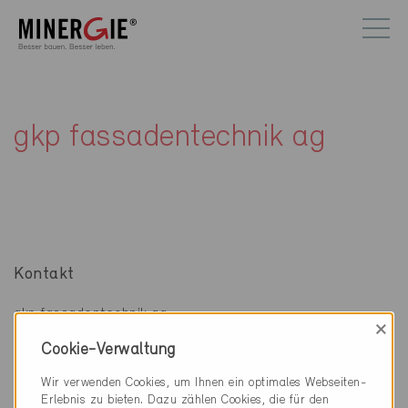
gkp fassadentechnik ag
Kontakt
gkp fassadentechnik ag
×
Weiernstrasse 26
Cookie-Verwaltung
8355 Aadorf
Wir verwenden Cookies, um Ihnen ein optimales Webseiten-
www.gkpf.ch
Erlebnis zu bieten. Dazu zählen Cookies, die für den