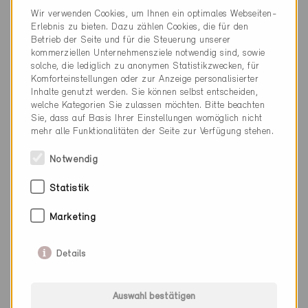
Wir verwenden Cookies, um Ihnen ein optimales Webseiten-
032 492 11 20
Erlebnis zu bieten. Dazu zählen Cookies, die für den
Betrieb der Seite und für die Steuerung unserer
info@dynamic-habitat.com
kommerziellen Unternehmensziele notwendig sind, sowie
www.dynamic-habitat.com
solche, die lediglich zu anonymen Statistikzwecken, für
Komforteinstellungen oder zur Anzeige personalisierter
Inhalte genutzt werden. Sie können selbst entscheiden,
welche Kategorien Sie zulassen möchten. Bitte beachten
Sie, dass auf Basis Ihrer Einstellungen womöglich nicht
mehr alle Funktionalitäten der Seite zur Verfügung stehen.
Kategorie
Notwendig
Ausführung
Gebäudehülle, Fassade, Dach
Statistik
Marketing
Details
0 Minergie Gebäude (0 Zertifikate)
Auswahl bestätigen