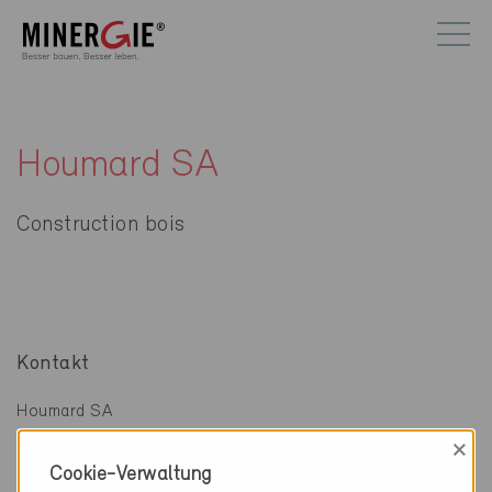
Houmard SA
Construction bois
Kontakt
Houmard SA
Construction bois
×
La Gérine 5
Cookie-Verwaltung
2735 Malleray