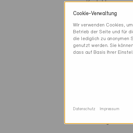
Kontakt
Cookie-Verwaltung
Holzbau Leuthard
Wir verwenden Cookies, um 
Hauptstrasse 162
Betrieb der Seite und für 
4444 Rümlingen
die lediglich zu anonymen S
genutzt werden. Sie können
dass auf Basis Ihrer Einste
Kategorie
Ausführung
Gebäudehülle, Fa
Datenschutz
Impressum
0 Minergie Gebäud