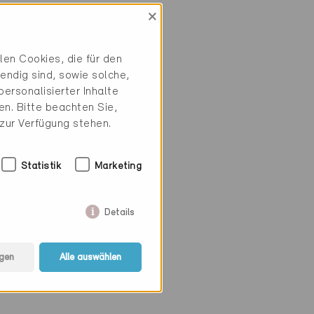
×
en Cookies, die für den
ch
endig sind, sowie solche,
h
ersonalisierter Inhalte
n. Bitte beachten Sie,
 zur Verfügung stehen.
Statistik
Marketing
Details
gen
Alle auswählen