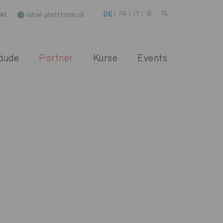
kt
label-plattform.ch
DE
|
FR
|
IT
|
äude
Partner
Kurse
Events