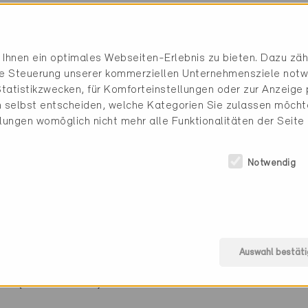
t AG
062 787 00 00
Ihnen ein optimales Webseiten-Erlebnis zu bieten. Dazu zähl
info@holzbau-leuthardt.
die Steuerung unserer kommerziellen Unternehmensziele notw
www.holzbau-leuthardt.c
tatistikzwecken, für Komforteinstellungen oder zur Anzeige p
 selbst entscheiden, welche Kategorien Sie zulassen möchte
llungen womöglich nicht mehr alle Funktionalitäten der Seite
Notwendig
ssade, Dach
Auswahl bestäti
e (0 Zertifikate)