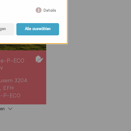
Details
gen
Alle auswählen
ie-P-ECO
iv
usern 3204
, EFH
5-P-ECO
gen