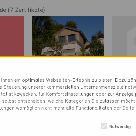
e (7 Zertifikate)
Ihnen ein optimales Webseiten-Erlebnis zu bieten. Dazu zähl
Minergie-P
Minerg
die Steuerung unserer kommerziellen Unternehmensziele notw
Definitiv
Definit
tatistikzwecken, für Komforteinstellungen oder zur Anzeige p
 selbst entscheiden, welche Kategorien Sie zulassen möchte
Brenzikofen 3641
Mühleb
llungen womöglich nicht mehr alle Funktionalitäten der Seite
Neubau, EFH
Neubau
BE-472-P
BE-48
Notwendig