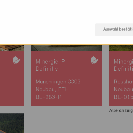
Auswahl bestäti
Minergie-P
Minerg
Definitiv
Definit
Münchringen 3303
Rosshä
Neubau, EFH
Neubau
BE-283-P
BE-01
Alle anzei