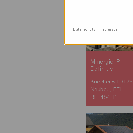
Datenschutz
Impressum
Minergie-P
Definitiv
Kriechenwil 3179
Neubau, EFH
BE-454-P