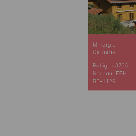
Minergie
Definitiv
Boltigen 3766
Neubau, EFH
BE-1129