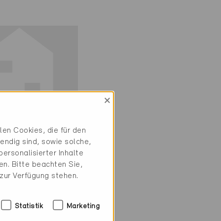
×
en Cookies, die für den
ie-P
endig sind, sowie solche,
iv
ersonalisierter Inhalte
n. Bitte beachten Sie,
erg 3203
 zur Verfügung stehen.
, EFH
3-P
Statistik
Marketing