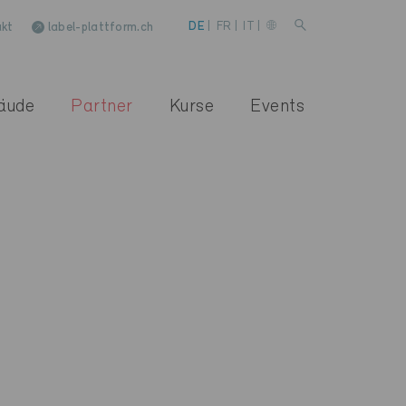
kt
label-plattform.ch
DE
|
FR
|
IT
|
äude
Partner
Kurse
Events