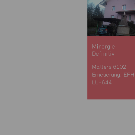
Minergie
Definitiv
Malters 6102
Erneuerung, EFH
LU-644