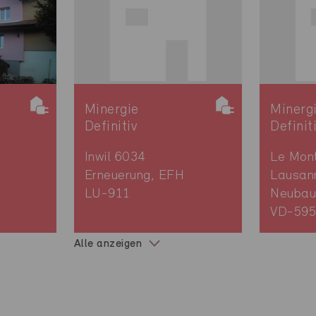
Minergie
Minerg
Definitiv
Definit
Inwil 6034
Le Mon
Erneuerung, EFH
Lausan
LU-911
Neubau
VD-59
Alle anzeigen