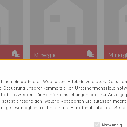
Minergie
Minerg
Definitiv
Definit
Ebikon 6031
Ebikon
Ihnen ein optimales Webseiten-Erlebnis zu bieten. Dazu zähl
ung /
Neubau, Verwaltung /
Neubau,
die Steuerung unserer kommerziellen Unternehmensziele notw
MFH
MFH
tatistikzwecken, für Komforteinstellungen oder zur Anzeige p
LU-1264
LU-126
 selbst entscheiden, welche Kategorien Sie zulassen möchte
llungen womöglich nicht mehr alle Funktionalitäten der Seite
Notwendig