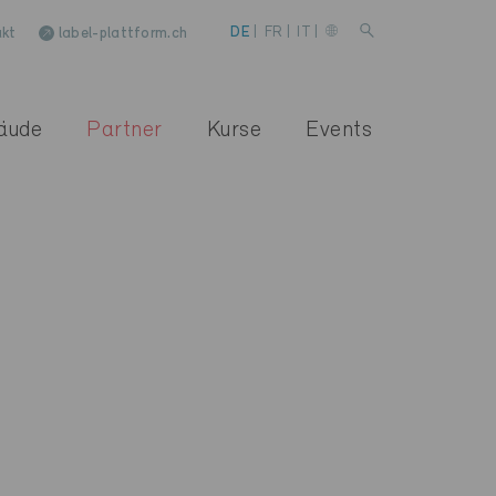
kt
label-plattform.ch
DE
|
FR
|
IT
|
äude
Partner
Kurse
Events