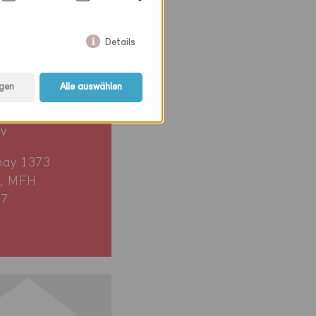
Details
gen
Alle auswählen
ie
iv
nay 1373
, MFH
87