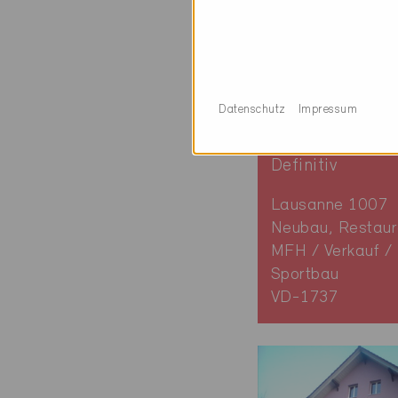
Datenschutz
Impressum
Minergie
Definitiv
Lausanne 1007
Neubau, Restaur
MFH / Verkauf /
Sportbau
VD-1737