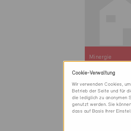
Minergie
Definitiv
Cookie-Verwaltung
Ebikon 6031
Wir verwenden Cookies, um 
Neubau, Verwalt
Betrieb der Seite und für 
MFH
die lediglich zu anonymen S
LU-1265
genutzt werden. Sie können
dass auf Basis Ihrer Einste