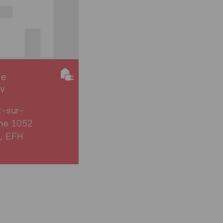
ie
iv
t-sur-
ne 1052
, EFH
5