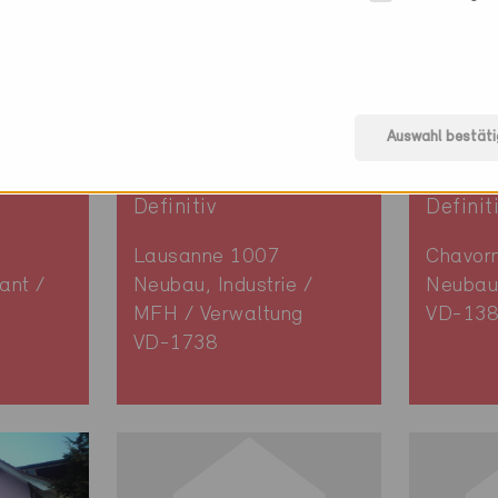
Auswahl bestäti
Minergie
Minerg
Definitiv
Definit
Lausanne 1007
Chavor
ant /
Neubau, Industrie /
Neubau
MFH / Verwaltung
VD-13
VD-1738