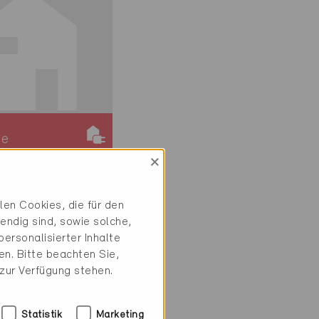
ie
iv
×
 6031
en Cookies, die für den
 Verwaltung /
endig sind, sowie solche,
ersonalisierter Inhalte
3
n. Bitte beachten Sie,
 zur Verfügung stehen.
Statistik
Marketing