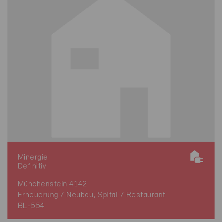
Minergie
Definitiv
Münchenstein 4142
Erneuerung / Neubau, Spital / Restaurant
BL-554