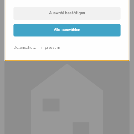
Auswahl bestätigen
Minergie
Definitiv
Alle auswählen
Bülach 8180
Neubau, MFH
ZH-5151
Datenschutz
Impressum