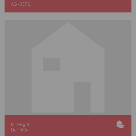
AG-3379
Minergie
Definitiv