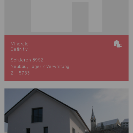
Minergie
Definitiv
Schlieren 8952
Neubau, Lager / Verwaltung
ZH-5763