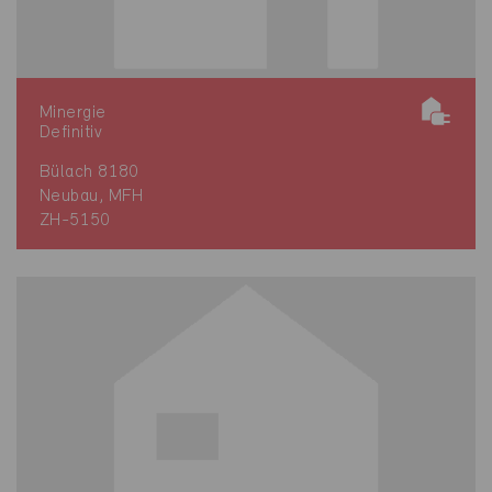
Minergie
Definitiv
Bülach 8180
Neubau, MFH
ZH-5150